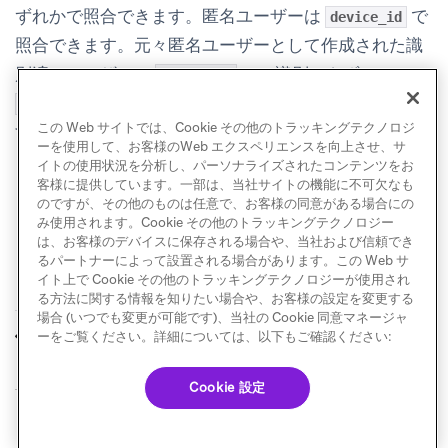
ずれかで照合できます。匿名ユーザーは
で
device_id
照合できます。元々匿名ユーザーとして作成された識
別済みユーザーは
では識別できず、
device_id
または
で識別する必要がありま
external_id
alias
この Web サイトでは、Cookie その他のトラッキングテクノロジ
す。
ーを使用して、お客様のWeb エクスペリエンスを向上させ、サ
イトの使用状況を分析し、パーソナライズされたコンテンツをお
客様に提供しています。一部は、当社サイトの機能に不可欠なも
のですが、その他のものは任意で、お客様の同意がある場合にの
み使用されます。Cookie その他のトラッキングテクノロジー
は、お客様のデバイスに保存される場合や、当社および信頼でき
るパートナーによって設置される場合があります。この Web サ
イト上で Cookie その他のトラッキングテクノロジーが使用され
る方法に関する情報を知りたい場合や、お客様の設定を変更する
場合 (いつでも変更が可能です)、当社の Cookie 同意マネージャ
Census
DinMo
ーをご覧ください。詳細については、以下もご確認ください:
前へ
次へ
Cookie 設定
© Braze. All Rights Reserved
Privacy Policy
Cookie 優先設定