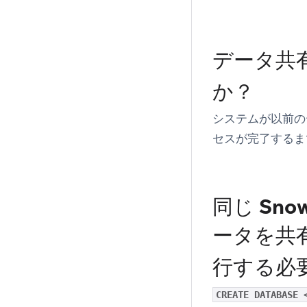
データ共
か？
システムが以前の
セスが完了するま
同じ Sn
ータを共
行する必
CREATE DATABASE 