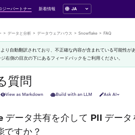
ロジーパートナー
新着情報
ー
>
データと分析
>
データウェアハウス
>
Snowflake
>
FAQ
Iにより自動翻訳されており、不正確な内容が含まれている可能性が
ージ右側の目次の下にあるフィードバックをご利用ください。
る質問
View as Markdown
Build with an LLM
Ask AI
lake データ共有を介して PII デ
能ですか？