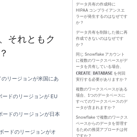
データ共有の作成時に
HIPAA コンプライアンスエ
ラーが発生するのはなぜです
か？
データ共有を削除した後に再
、それともク
作成できないのはなぜです
か？
？
同じ Snowflake アカウント
に複数のワークスペースがデ
ータを共有している場合、
CREATE DATABASE
を何回
ュボードのリージョンが米国にあ
実行する必要がありますか？
複数のワークスペースがある
場合、1つのデータベースに
シュボードのリージョンが EU
すべてのワークスペースのデ
ータが含まれますか？
ダッシュボードのリージョンが日本
Snowflake で複数のワークス
ペースからのデータを管理す
るための推奨アプローチは何
ダッシュボードのリージョンがオ
ですか？