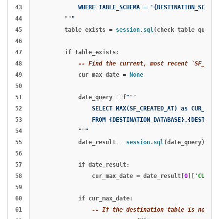
43

            WHERE TABLE_SCHEMA = '{DESTINATION_SCHEMA
44

""
"
45

table_exists
=
session
.
sql
(
check_table_query
)
46

47

if
table_exists
:
48

-- Find the current, most recent `SF_CREA
49

cur_max_date
=
None
50

51

date_query
=
f
"
""
52

                SELECT MAX(SF_CREATED_AT) as CUR_MAX_D
53

                FROM {DESTINATION_DATABASE}.{DESTINAT
54

""
"
55

date_result
=
session
.
sql
(
date_query
).
col
56

57

if
date_result
:
58

cur_max_date
=
date_result
[
0
][
'CUR_MA
59

60

if
cur_max_date
:
61

-- If the destination table is not em