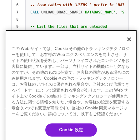
6

-- from tables with 'USERS_' prefix in 'DATABASE_N
7

CALL
UNLOAD_BRAZE_SHARE
(
'DATABASE_NAME'
,
'SCHEMA'
,
8

9

-- List the files that are unloaded

この Web サイトでは、Cookie その他のトラッキングテクノロジ
ーを使用して、お客様のWeb エクスペリエンスを向上させ、サ
イトの使用状況を分析し、パーソナライズされたコンテンツをお
客様に提供しています。一部は、当社サイトの機能に不可欠なも
のですが、その他のものは任意で、お客様の同意がある場合にの
み使用されます。Cookie その他のトラッキングテクノロジー
は、お客様のデバイスに保存される場合や、当社および信頼でき
るパートナーによって設置される場合があります。この Web サ
イト上で Cookie その他のトラッキングテクノロジーが使用され
る方法に関する情報を知りたい場合や、お客様の設定を変更する
ETLイベントパイプラ
エンティティのリレ
場合 (いつでも変更が可能です)、当社の Cookie 同意マネージャ
前へ
次へ
インの設定
ーションシップ
ーをご覧ください。詳細については、以下もご確認ください:
Cookie 設定
© Braze. All Rights Reserved
Privacy Policy
Cookie 優先設定