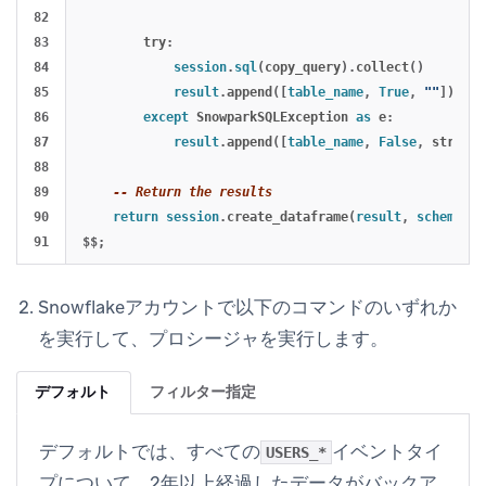
82

83

try
:
84

session
.
sql
(
copy_query
).
collect
()
85

result
.
append
([
table_name
,
True
,
""
])
86

except
SnowparkSQLException
as
e
:
87

result
.
append
([
table_name
,
False
,
str
(
e
)]
88

89

-- Return the results
90

return
session
.
create_dataframe
(
result
,
schema
=
[
'
$$
;
Snowflakeアカウントで以下のコマンドのいずれか
を実行して、プロシージャを実行します。
デフォルト
フィルター指定
デフォルトでは、すべての
イベントタイ
USERS_*
プについて、2年以上経過したデータがバックア