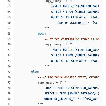
62

copy_query
=
f
"
""
63

                    INSERT INTO {DESTINATION_DATABASE
64

                    SELECT * FROM {SOURCE_DATABASE}.{
65

                    WHERE SF_CREATED_AT <= '{MAX_DATE}
66

                        AND SF_CREATED_AT > '{cur_max_
67

""
"
68

else
:
69

-- If the destination table is empty,
70

copy_query
=
f
"
""
71

                    INSERT INTO {DESTINATION_DATABASE
72

                    SELECT * FROM {SOURCE_DATABASE}.{
73

                    WHERE SF_CREATED_AT <= '{MAX_DATE}
74

""
"
75

else
:
76

-- If the table doesn't exist, create it 
77

copy_query
=
f
"
""
78

                CREATE TABLE {DESTINATION_DATABASE}.{
79

                SELECT * FROM {SOURCE_DATABASE}.{SOUR
80

                WHERE SF_CREATED_AT <= '{MAX_DATE}'

81

""
"