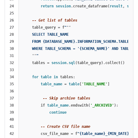
24

return
session
.
create_dataframe
(
result
,
schem
25

26

-- Get list of tables
27

table_query
=
f
"
""
28

    SELECT TABLE_NAME

29

    FROM {DATABASE_NAME}.INFORMATION_SCHEMA.TABLES

30

    WHERE TABLE_SCHEMA = '{SCHEMA_NAME}' AND TABLE_NA
31

""
"
32

tables
=
session
.
sql
(
table_query
).
collect
()
33

34

for
table
in
tables
:
35

table_name
=
table
[
'TABLE_NAME'
]
36

37

-- Skip archive tables
38

if
table_name
.
endswith
(
'_ARCHIVED'
):
39

continue
40

41

-- Create CSV file name
42

csv_file_name
=
f
"{table_name}_{MIN_DATE}_{MA