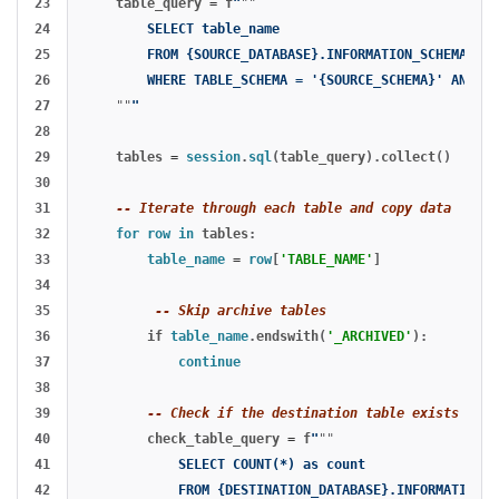
23

table_query
=
f
"
""
24

        SELECT table_name

25

        FROM {SOURCE_DATABASE}.INFORMATION_SCHEMA.TABL
26

        WHERE TABLE_SCHEMA = '{SOURCE_SCHEMA}' AND ta
27

""
"
28

29

tables
=
session
.
sql
(
table_query
).
collect
()
30

31

-- Iterate through each table and copy data
32

for
row
in
tables
:
33

table_name
=
row
[
'TABLE_NAME'
]
34

35

-- Skip archive tables
36

if
table_name
.
endswith
(
'_ARCHIVED'
):
37

continue
38

39

-- Check if the destination table exists
40

check_table_query
=
f
"
""
41

            SELECT COUNT(*) as count

42

            FROM {DESTINATION_DATABASE}.INFORMATION_S