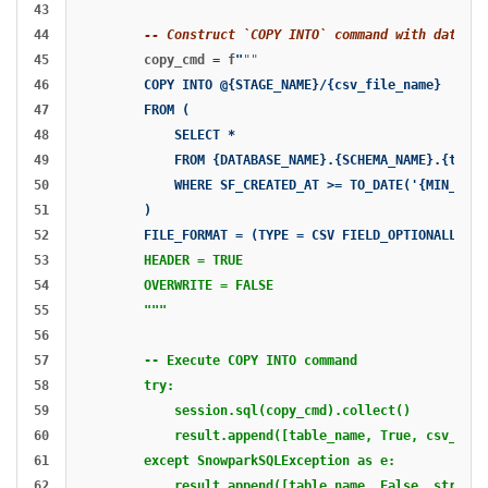
43

44

-- Construct `COPY INTO` command with date fi
45

copy_cmd
=
f
"
""
46

        COPY INTO @{STAGE_NAME}/{csv_file_name}

47

        FROM (

48

            SELECT *

49

            FROM {DATABASE_NAME}.{SCHEMA_NAME}.{table_
50

            WHERE SF_CREATED_AT >= TO_DATE('{MIN_DATE
51

        )

52

        FILE_FORMAT = (TYPE = CSV FIELD_OPTIONALLY_EN
53

        HEADER = TRUE

54

        OVERWRITE = FALSE

55

        """

56

57

        -- Execute COPY INTO command

58

        try:

59

            session.sql(copy_cmd).collect()

60

            result.append([table_name, True, csv_file_
61

        except SnowparkSQLException as e:

62

            result.append([table_name, False, str(e)])