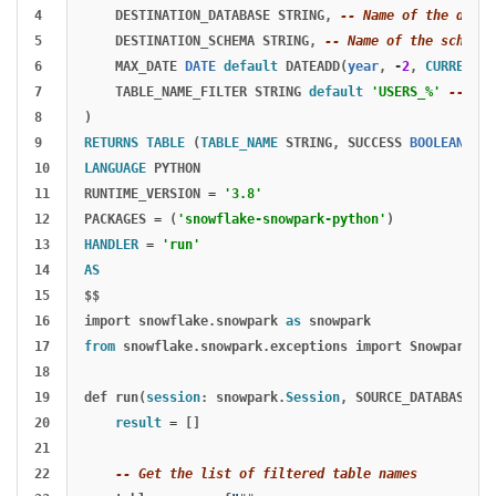
4

DESTINATION_DATABASE
STRING
,
-- Name of the datab
5

DESTINATION_SCHEMA
STRING
,
-- Name of the schema 
6

MAX_DATE
DATE
default
DATEADD
(
year
,
-
2
,
CURRENT_D
7

TABLE_NAME_FILTER
STRING
default
'USERS_%'
-- Fil
8

)
9

RETURNS
TABLE
(
TABLE_NAME
STRING
,
SUCCESS
BOOLEAN
,
IN
10

LANGUAGE
PYTHON
11

RUNTIME_VERSION
=
'3.8'
12

PACKAGES
=
(
'snowflake-snowpark-python'
)
13

HANDLER
=
'run'
14

AS
15

$$
16

import
snowflake
.
snowpark
as
snowpark
17

from
snowflake
.
snowpark
.
exceptions
import
SnowparkSQL
18

19

def
run
(
session
:
snowpark
.
Session
,
SOURCE_DATABASE
:
s
20

result
=
[]
21

22

-- Get the list of filtered table names