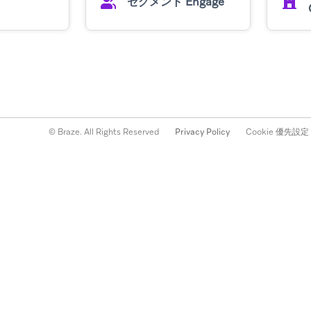
セグメント Engage
© Braze. All Rights Reserved
Privacy Policy
Cookie 優先設定