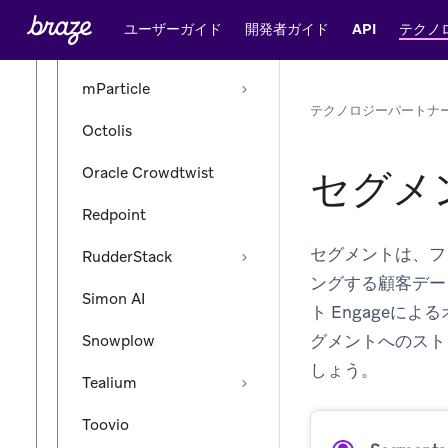
Lytics
ユーザーガイド
開発者ガイド
API
テクノ
Merkury
mParticle
テクノロジーパートナ
Octolis
Oracle Crowdtwist
セグメ
Redpoint
セグメントは、フ
RudderStack
ングする顧客デー
Simon AI
ト Engageに
グメントへのスト
Snowplow
しょう。
Tealium
Toovio