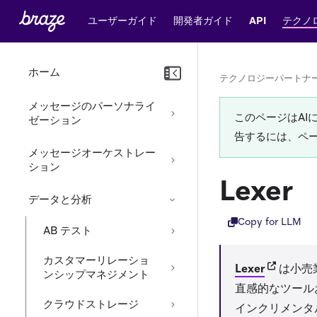
ユーザーガイド
開発者ガイド
API
テクノ
ホーム
テクノロジーパートナ
メッセージのパーソナライ
このページはA
ゼーション
告するには、ペ
メッセージオーケストレー
ション
Lexer
データと分析
Copy for LLM
AB テスト
カスタマーリレーショ
(opens in
Lexer
は小売
ンシップマネジメント
直感的なツール
クラウドストレージ
インクリメンタ