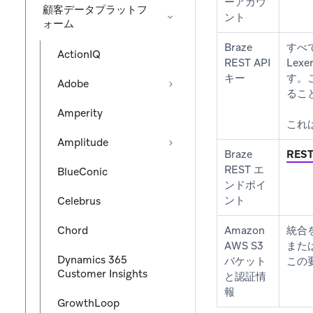
ーアカウ
顧客データプラットフ
ント
ォーム
Braze
すべ
ActionIQ
REST API
Le
キー
す。
Adobe
るこ
Amperity
これは
Amplitude
Braze
RES
REST エ
BlueConic
ンドポイ
ント
Celebrus
Chord
Amazon
統合
AWS S3
また
Dynamics 365
バケット
この
Customer Insights
と認証情
報
GrowthLoop