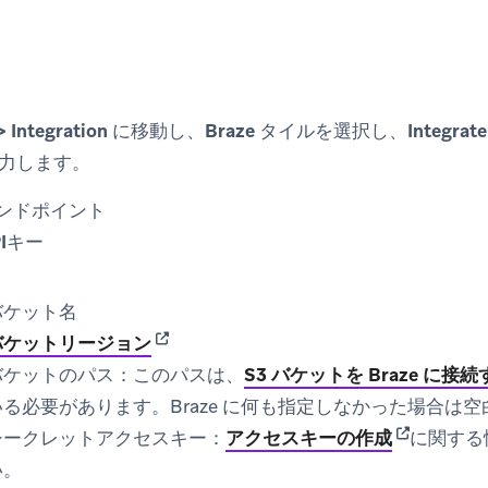
 Integration
に移動し、
Braze
タイルを選択し、
Integrate
力します。
T エンドポイント
APIキー
 バケット名
(opens in new tab)
バケットリージョン
 バケットのパス
：このパスは、
S3 バケットを Braze に接
る必要があります。Braze に何も指定しなかった場合は
(opens in n
3 シークレットアクセスキー
：
アクセスキーの作成
に関する情
い。