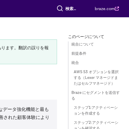
すべて検索
braze.com
このページについて
統合について
あります。翻訳の誤りを報
前提条件
統合
AWS S3 オプションを選択
する（Lexer マネージドま
たはセルフマネージド）
Braze にセグメントを送信す
る
ステップ1:アクティベーシ
なデータ強化機能と最も
ョンを作成する
善された顧客体験により
ステップ2:アクティベーシ
ョンを確認する