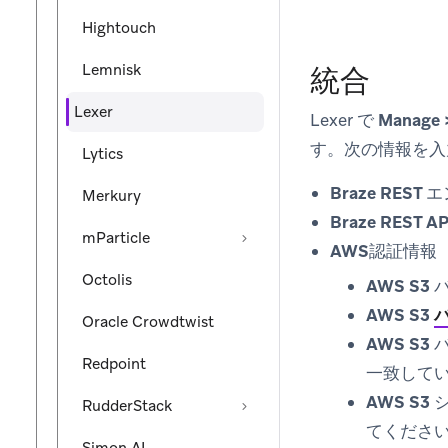
Hightouch
Lemnisk
統合
Lexer
Lexer で
Manage >
す。次の情報を入
Lytics
Braze RES
Merkury
Braze REST 
mParticle
AWS認証情報
Octolis
AWS S3
AWS S3
Oracle Crowdtwist
AWS S3
Redpoint
一致してい
AWS S
RudderStack
てくださ