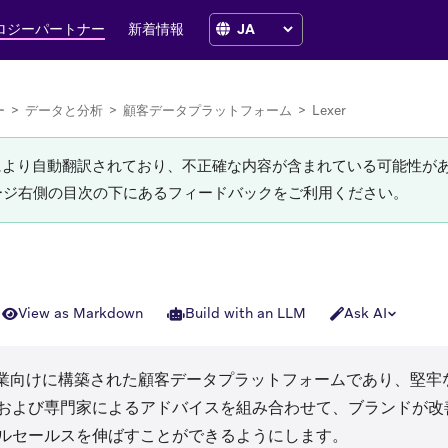
ロジーパートナー
新着情報
ー
>
データと分析
>
顧客データプラットフォーム
>
Lexer
Iにより自動翻訳されており、不正確な内容が含まれている可能性が
ージ右側の目次の下にあるフィードバックをご利用ください。
View as Markdown
Build with an LLM
Ask AI
 new tab)
業向けに構築された顧客データプラットフォームであり、堅牢
および専門家によるアドバイスを組み合わせて、ブランドが改
ルセールスを伸ばすことができるようにします。