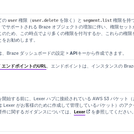
ての
権限（
を除く）と
権限を持つ B
user
user.delete
segment.list
xer でサポートされる Braze オブジェクトの増加に伴い、権限セ
このため、この時点でより多くの権限を付与するか、これらの権限
とをお勧めします。
、Braze ダッシュボードの
設定
>
APIキー
から作成できます。
T エンドポイントのURL
。エンドポイントは、インスタンスの Braz
を開始する前に、Lexer ハブに接続されている AWS S3 バケッ
は Lexer がお客様のために作成して管理しているバケット）のア
(opens in new tab)
要件に関するガイダンスについては、
Lexer
を参照してください