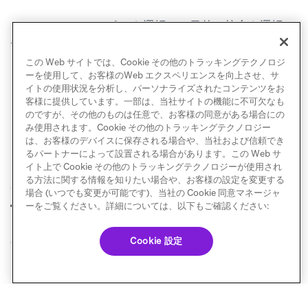
ここで
Add Integration
を選択し、目的の統合を選択し
て
Save
をクリックします。Digiohは、キャプチャした
この Web サイトでは、Cookie その他のトラッキングテクノロジ
リードをリアルタイムでBrazeに渡します。
ーを使用して、お客様のWeb エクスペリエンスを向上させ、サ
イトの使用状況を分析し、パーソナライズされたコンテンツをお
客様に提供しています。一部は、当社サイトの機能に不可欠なも
のですが、その他のものは任意で、お客様の同意がある場合にの
み使用されます。Cookie その他のトラッキングテクノロジー
は、お客様のデバイスに保存される場合や、当社および信頼でき
るパートナーによって設置される場合があります。この Web サ
イト上で Cookie その他のトラッキングテクノロジーが使用され
る方法に関する情報を知りたい場合や、お客様の設定を変更する
場合 (いつでも変更が可能です)、当社の Cookie 同意マネージャ
ランディングページ
Komo
ーをご覧ください。詳細については、以下もご確認ください:
前へ
次へ
Cookie 設定
© Braze. All Rights Reserved
Privacy Policy
Cookie 優先設定