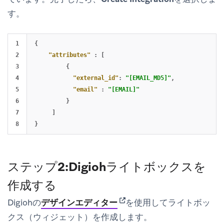
す。
1

{
2

"attributes"
:
[
3

{
4

"external_id"
:
"[EMAIL_MD5]"
,
5

"email"
:
"[EMAIL]"
6

}
7

]
}
ステップ2:Digiohライトボックスを
作成する
(opens in new tab)
Digiohの
デザインエディター
を使用してライトボッ
クス（ウィジェット）を作成します。