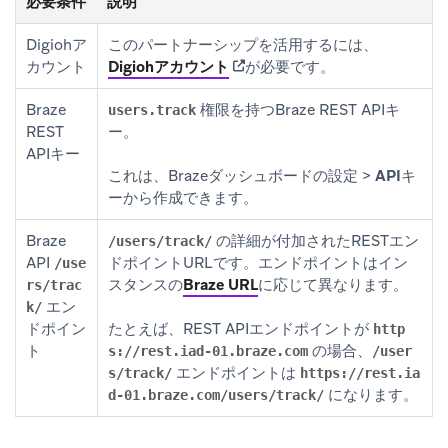
必要条件
説明
Digiohア
このパートナーシップを活用するには、
(opens in new tab)
カウント
Digiohアカウント
が必要です。
Braze
権限を持つBraze REST APIキ
users.track
REST
ー。
APIキー
これは、Brazeダッシュボードの
設定
>
APIキ
ー
から作成できます。
Braze
の詳細が付加されたRESTエン
/users/track/
API
ドポイントURLです。エンドポイントはイン
/use
スタンスの
Braze URL
に応じて異なります。
rs/trac
エン
k/
ドポイン
たとえば、REST APIエンドポイントが
http
ト
の場合、
s://rest.iad-01.braze.com
/user
エンドポイントは
s/track/
https://rest.ia
になります。
d-01.braze.com/users/track/