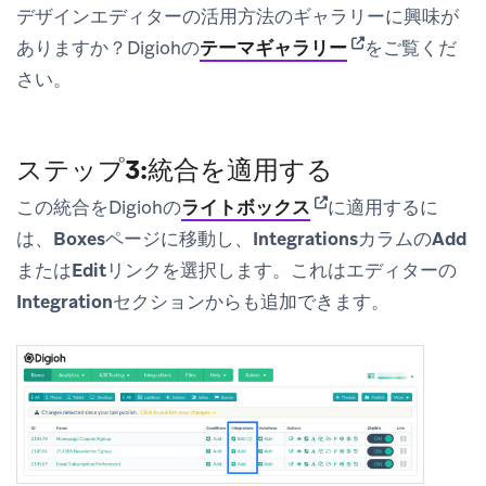
デザインエディターの活用方法のギャラリーに興味が
(opens in new ta
ありますか？Digiohの
テーマギャラリー
をご覧くだ
さい。
ステップ3:統合を適用する
(opens in new tab)
この統合をDigiohの
ライトボックス
に適用するに
は、
Boxes
ページに移動し、
Integrations
カラムの
Add
または
Edit
リンクを選択します。これはエディターの
Integration
セクションからも追加できます。