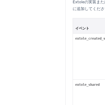
Extoleの実装
に追加してくださ
イベント
extole_created_
extole_shared