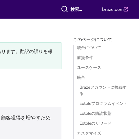
すべて検索
braze.com
このページについて
統合について
あります。翻訳の誤りを報
前提条件
ユースケース
統合
Brazeアカウントに接続す
る
Extoleプログラムイベント
Extoleの購読状態
、顧客獲得を増やすため
Extoleのリワード
カスタマイズ