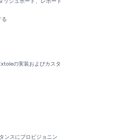
、ダッシュボード、レポート
する
toleの実装およびカスタ
インスタンスにプロビジョニン