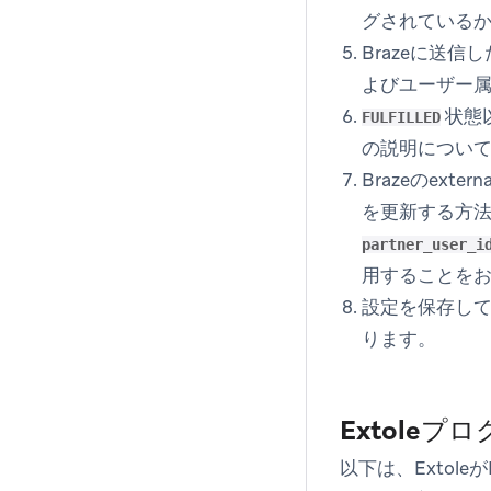
グされている
Brazeに送
よびユーザー
状態
FULFILLED
の説明につい
Brazeのext
を更新する方法です
partner_user_i
用することを
設定を保存して
ります。
Extole
以下は、Extol