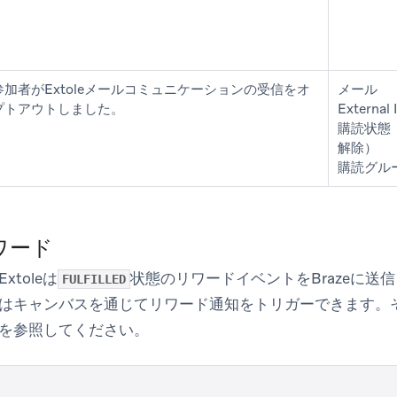
参加者がExtoleメールコミュニケーションの受信をオ
メール
プトアウトしました。
External 
購読状態
解除）
購読グルー
リワード
toleは
状態のリワードイベントをBrazeに送信
FULFILLED
はキャンバスを通じてリワード通知をトリガーできます。
を参照してください。