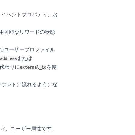
ト、イベントプロパティ、お
利用可能なリワードの状態
razeでユーザープロファイル
または
address
代わりに
を使
external_id
アカウントに流れるようにな
パティ、ユーザー属性です。