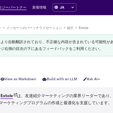
ロジーパートナー
新着情報
ー
>
メッセージのパーソナライゼーション
>
紹介
>
Extole
Iにより自動翻訳されており、不正確な内容が含まれている可能性が
ージ右側の目次の下にあるフィードバックをご利用ください。
View as Markdown
Build with an LLM
Ask AI
(opens in new tab)
る
Extole
は、友達紹介マーケティングの業界リーダーであり
マーケティングプログラムの作成と最適化を支援しています。