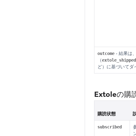
- 結果は
outcome
（
extole_shipped
ど）に基づいてダ
Extoleの
購読状態
subscribed