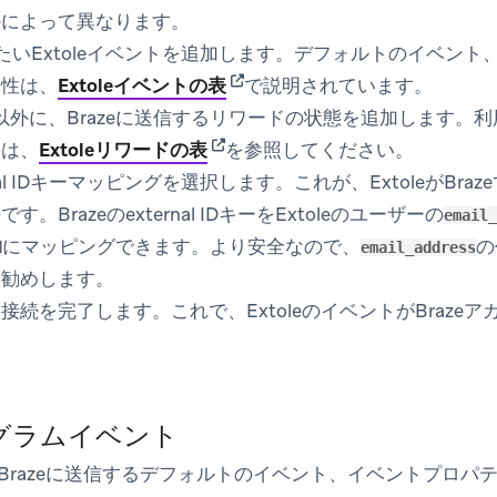
かによって異なります。
信したいExtoleイベントを追加します。デフォルトのイベン
(opens in new tab)
属性は、
Extoleイベントの表
で説明されています。
以外に、Brazeに送信するリワードの状態を追加します。
(opens in new tab)
ては、
Extoleリワードの表
を参照してください。
ernal IDキーマッピングを選択します。これが、ExtoleがB
。Brazeのexternal IDキーをExtoleのユーザーの
email_
にマッピングできます。より安全なので、
の
d
email_address
お勧めします。
接続を完了します。これで、ExtoleのイベントがBraze
プログラムイベント
eがBrazeに送信するデフォルトのイベント、イベントプロ