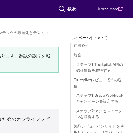
すべて検索
braze.com
ンテンツの最適化とテスト
>
このページについて
前提条件
統合
あります。翻訳の誤りを報
ステップ1:Trustpilot APIの
認証情報を取得する
Trustpilotレビュー招待の送
信
ステップ1:Braze Webhook
キャンペーンを設定する
ステップ2:アクセストーク
ンを取得する
うためのオンラインレビ
製品レビューインサイトを使
用したメッセージのパーソナ