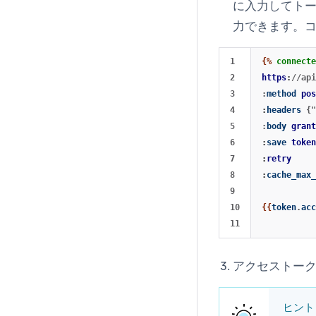
に入力してト
力できます。
1

{%
connecte
2

https
:
//api
3

:
method
pos
4

:
headers
{"
5

:
body
grant
6

:
save
token
7

:
retry
8

:
cache_max_
9

10

{{
token
.
acc
アクセストーク
ヒント