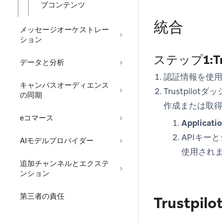
ブコンテンツ
統合
メッセージオーケストレー
ション
ステップ1:T
データと分析
認証情報を使
キャンバスオーディエンス
Trustpilot
の同期
作成または取得
eコマース
Applicati
APIキ
AIモデルプロバイダー
使用され
追加チャンネルとエクステ
ンション
第三者の責任
Trustp