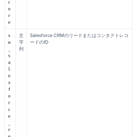
c
o
r
e
文
Salesforce CRMのリードまたはコンタクトレコ
s
字
ードのID
w
列
_
s
a
l
e
s
f
o
r
c
e
_
r
e