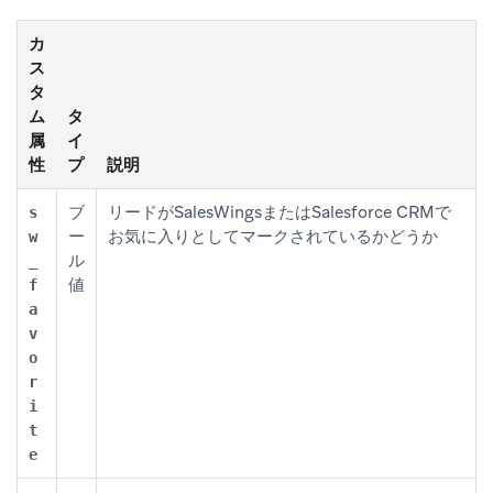
カ
ス
タ
ム
タ
属
イ
性
プ
説明
ブ
リードがSalesWingsまたはSalesforce CRMで
s
ー
お気に入りとしてマークされているかどうか
w
ル
_
値
f
a
v
o
r
i
t
e