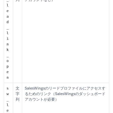
l
e
a
d
_
l
i
n
k
_
o
p
e
n
文
SalesWingsのリードプロファイルにアクセスす
s
字
るためのリンク（SalesWingsのダッシュボード
w
列
アカウントが必要）
_
l
e