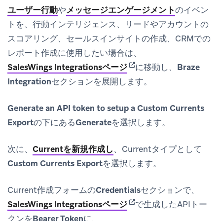
ユーザー行動
や
メッセージエンゲージメント
のイベン
トを、行動インテリジェンス、リードやアカウントの
スコアリング、セールスインサイトの作成、CRMでの
レポート作成に使用したい場合は、
(opens in new tab)
SalesWings Integrations
ページ
に移動し、
Braze
Integration
セクションを展開します。
Generate an API token to setup a Custom Currents
Export
の下にある
Generate
を選択します。
次に、
Currentを新規作成し
、Currentタイプとして
Custom Currents Export
を選択します。
Current作成フォームの
Credentials
セクションで、
(opens in new tab)
SalesWings Integrations
ページ
で生成したAPIトー
クンを
Bearer Token
に、