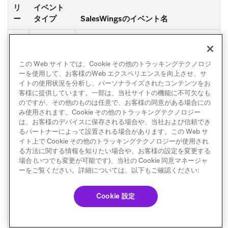
リ
イベント
ー
タイプ
SalesWingsのイベント名
キ
エントリ
[Nurturing] Added by marketing t
ャ
eam onto the journey $canvas_nam
ン
e
この Web サイトでは、Cookie その他のトラッキングテクノロジ
バ
ーを使用して、お客様のWeb エクスペリエンスを向上させ、サ
イトの使用状況を分析し、パーソナライズされたコンテンツをお
ス
客様に提供しています。一部は、当社サイトの機能に不可欠なも
イ
のですが、その他のものは任意で、お客様の同意がある場合にの
ベ
み使用されます。Cookie その他のトラッキングテクノロジー
ン
は、お客様のデバイスに保存される場合や、当社および信頼でき
ト
るパートナーによって設置される場合があります。この Web サ
イト上で Cookie その他のトラッキングテクノロジーが使用され
る方法に関する情報を知りたい場合や、お客様の設定を変更する
顧
カスタム
[Custom Event tracked] $name
場合 (いつでも変更が可能です)、当社の Cookie 同意マネージャ
客
イベント
ーをご覧ください。詳細については、以下もご確認ください:
行
動
イ
Cookie 設定
ベ
ン