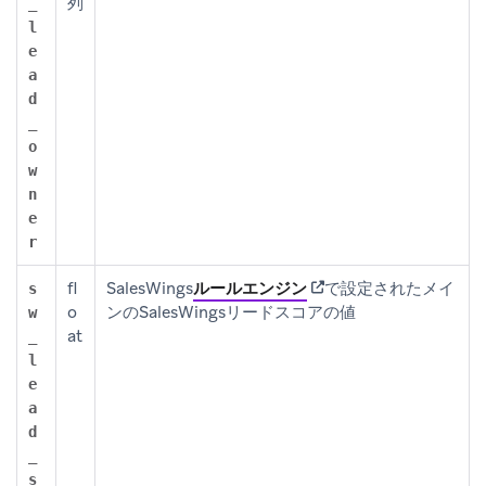
列
_
l
e
a
d
_
o
w
n
e
r
(opens in new tab)
fl
SalesWings
ルールエンジン
で設定されたメイ
s
o
ンのSalesWingsリードスコアの値
w
at
_
l
e
a
d
_
s