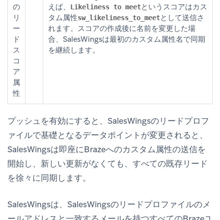
の
えば、
というスコアはカス
Likeliness to meet
リ
タム属性
として送信さ
sw_likeliness_to_meet
ー
れます。スコアの作成後に名前を変更した場
ド
合、SalesWingsは最初のカスタム属性名で同期
ス
を継続します。
コ
ア
属
性
プッシュを有効にすると、SalesWingsのリードプロフ
ァイルで基礎となるデータポイントが変更されると、
SalesWingsは即座にBrazeへのカスタム属性の送信を
開始し、新しい更新がなくても、すべての既存リード
を徐々に同期します。
SalesWingsは、SalesWingsのリードプロファイルのメ
ールアドレスと一致するメールを持つすべてのBrazeユ