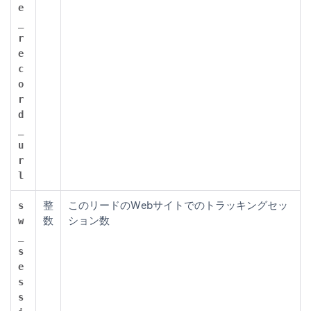
e
_
r
e
c
o
r
d
_
u
r
l
整
このリードのWebサイトでのトラッキングセッ
s
数
ション数
w
_
s
e
s
s