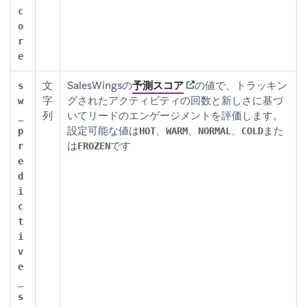
c
o
r
e
(opens in new tab)
文
SalesWingsの
予測スコア
の値で、トラッキン
s
字
グされたアクティビティの回数と新しさに基づ
w
列
いてリードのエンゲージメントを評価します。
_
設定可能な値は
、
、
、
また
p
HOT
WARM
NORMAL
COLD
は
です
r
FROZEN
e
d
i
c
t
i
v
e
_
s