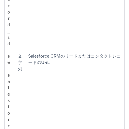
c
o
r
d
_
i
d
文
Salesforce CRMのリードまたはコンタクトレコ
s
字
ードのURL
w
列
_
s
a
l
e
s
f
o
r
c