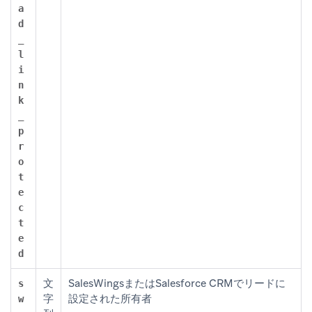
a
d
_
l
i
n
k
_
p
r
o
t
e
c
t
e
d
文
SalesWingsまたはSalesforce CRMでリードに
s
字
設定された所有者
w