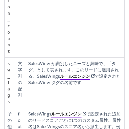
i
o
n
_
c
o
u
n
t
文
SalesWingsが識別したニーズと興味で、「タ
s
字
グ」として表されます。このリードに適用され
w
(opens in new tab)
列
る、SalesWings
ルールエンジン
で設定された
_
の
SalesWingsタグの名前です
t
配
a
列
g
s
(opens in new tab)
そ
fl
SalesWings
ルールエンジン
で設定された追加
の
o
のリードスコアごとに1つのカスタム属性。属性
他
at
名はSalesWingsのスコア名から派生します。例