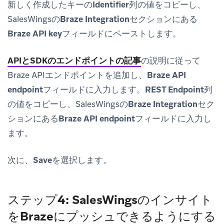
新しく作成したキーの
Identifier
列の値をコピーし、
SalesWingsの
Braze Integration
セクションにある
Braze API key
フィールドにペーストします。
APIとSDKのエンドポイントの記事
の説明に従って
Braze APIエンドポイントを追加し、
Braze API
endpoint
フィールドに入力します。
REST Endpoint
列
の値をコピーし、SalesWingsの
Braze Integration
セク
ションにある
Braze API endpoint
フィールドに入力し
ます。
次に、
Save
を選択します。
ステップ4: SalesWingsのインサイト
をBrazeにプッシュできるようにする