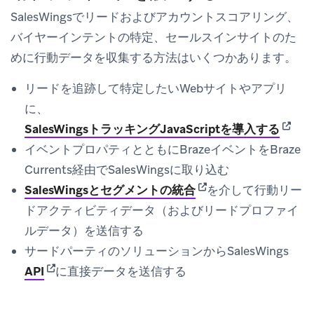
SalesWingsでリードおよびアカウントスコアリング、
バイヤーインテントの特定、セールスインサイトのた
めに行動データを収集する方法はいくつかあります。
リードを追跡して特定したいWebサイトやアプリ
に、
(opens
SalesWingsトラッキングJavaScriptを導入する
イベントプロパティとともにBrazeイベントをBraze
Currents経由でSalesWingsに取り込む
(opens in new tab)
SalesWingsとセグメントの統合
を介して行動リー
ドアクティビティデータ（およびリードプロファイ
ルデータ）を送信する
サードパーティのソリューションからSalesWings
(opens in new tab)
API
に直接データを送信する