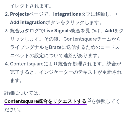
イレクトされます。
Projects
ページで、
Integrations
タブに移動し、
+
Add integration
ボタンをクリックします。
統合カタログで
Live Signals
統合を見つけ、
Add
をク
リックします。その後、Contentsquareチームから
ライブシグナルをBrazeに送信するためのコードス
ニペットの設定について連絡があります。
Contentsquareにより統合が処理されます。統合が
完了すると、インジケーターのテキストが更新され
ます。
詳細については、
(opens in new tab)
Contentsquare統合をリクエストする
を参照してく
ださい。