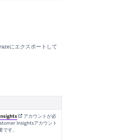
トをBrazeにエクスポートして
(opens in new tab)
nsights
アカウントが必
mer Insightsアカウント
要です。