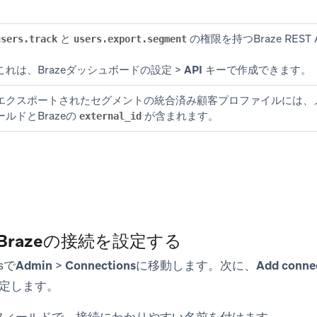
と
の権限を持つBraze RES
users.track
users.export.segment
これは、Brazeダッシュボードの
設定
>
API キー
で作成できます。
エクスポートされたセグメントの統合済み顧客プロファイルには、
ールドとBrazeの
が含まれます。
external_id
 Brazeの接続を設定する
tsで
Admin
>
Connections
に移動します。次に、
Add conne
定します。