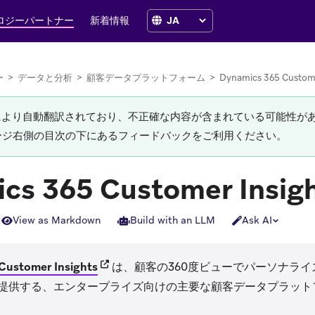
ロジーパートナー
新着情報
ー
>
データと分析
>
顧客データプラットフォーム
>
Dynamics 365 Custome
Iにより自動翻訳されており、不正確な内容が含まれている可能性が
ージ右側の目次の下にあるフィードバックをご利用ください。
cs 365 Customer Insig
View as Markdown
Build with an LLM
Ask AI
(opens in new tab)
Customer Insights
は、顧客の360度ビューでパーソナラ
提供する、エンタープライズ向けの主要な顧客データプラット