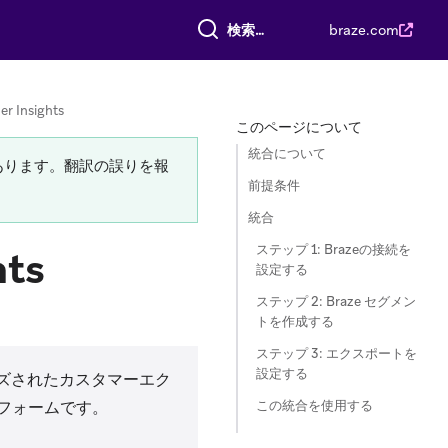
すべて検索
braze.com
r Insights
このページについて
統合について
あります。翻訳の誤りを報
前提条件
統合
ステップ 1: Brazeの接続を
hts
設定する
ステップ 2: Braze セグメン
トを作成する
ステップ 3: エクスポートを
設定する
イズされたカスタマーエク
この統合を使用する
フォームです。