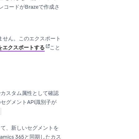
ードがBrazeで作成さ
ません。このエクスポート
(opens in new tab)
をエクスポートする
こと
でカスタム属性として確認
セグメントAPI識別子が
して、新しいセグメントを
mics 365と同期したカス