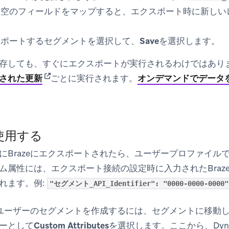
空のフィールドをマップすると、エクスポート時に新しいレコ
スポートするセグメントを選択して、
Save
を選択します。
存しても、すぐにエクスポートが実行されるわけではあり
(opens in new tab)
された更新
ごとに実行されます。
オンデマンドでデータ
使用する
にBrazeにエクスポートされたら、ユーザープロファイル
ム属性には、エクスポート接続の設定時に入力されたBraze
れます。例:
"セグメント_API_Identifier": "0000-0000-0000"
らのユーザーのセグメントを作成するには、
セグメント
に移動
ーとして
Custom Attributes
を選択します。ここから、Dyna