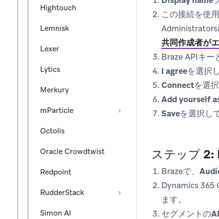
Display name
Hightouch
この接続を使
Administr
Lemnisk
共同作成者が
Lexer
Braze API
Lytics
I agree
を選択
Connect
を選択
Merkury
Add yourself a
mParticle
Save
を選択し
Octolis
Oracle Crowdtwist
ステップ 2:
Brazeで、
Audi
Redpoint
Dynamics 
RudderStack
ます。
Simon AI
セグメントの
A