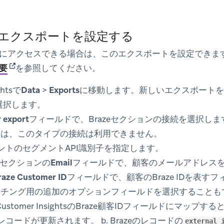
: エクスポートを設定する
にアクセスできる場合は、このエクスポートを設定できま
(opens in new tab)
要
を参照してください。
ghtsで
Data
>
Exports
に移動します。新しいエクスポートを
選択します。
 export
フィールドで、Brazeセクションの接続を選択し
合は、このタイプの接続は利用できません。
グメントのセグメントAPI識別子を指定します。
セクションの
Email
フィールドで、顧客のメールアドレス
raze Customer ID
フィールドで、顧客のBraze IDを表す
チング用の追加のオプションフィールドを選択することもできます
ustomer InsightsのBraze顧客IDフィールドにマップ
のレコードが更新されます。 b. Brazeのレコードの
external_