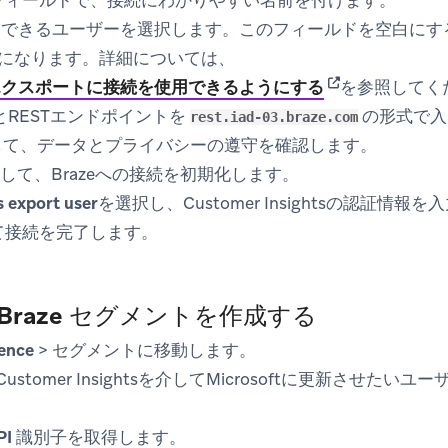
フィールドで、接続にわかりやすい名前を付けます。
用できるユーザーを選択します。このフィールドを空白にす
atorsになります。詳細については、
(opens in new t
エクスポートに接続を使用できるようにする
を参照してく
キーとRESTエンドポイントを
の形式で入
rest.iad-03.braze.com
して、データとプライバシーの遵守を確認します。
して、Brazeへの接続を初期化します。
s export user
を選択し、Customer Insightsの認証情報
て接続を完了します。
 Braze セグメントを作成する
ence
>
セグメント
に移動します。
365 Customer Insightsを介してMicrosoftに更新さ
PI 識別子
を取得します。