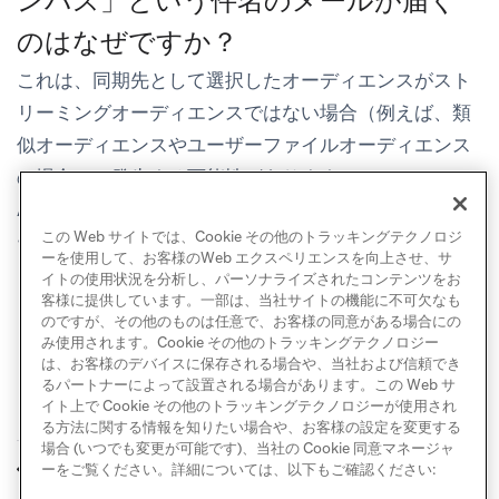
ンバス」という件名のメールが届く
のはなぜですか？
これは、同期先として選択したオーディエンスがスト
リーミングオーディエンスではない場合（例えば、類
似オーディエンスやユーザーファイルオーディエンス
の場合）に発生する可能性があります。Braze
Audience Syncキャンバスステップを通じて新しいオ
この Web サイトでは、Cookie その他のトラッキングテクノロジ
ーディエンスを作成してみてください。
ーを使用して、お客様のWeb エクスペリエンスを向上させ、サ
イトの使用状況を分析し、パーソナライズされたコンテンツをお
客様に提供しています。一部は、当社サイトの機能に不可欠なも
のですが、その他のものは任意で、お客様の同意がある場合にの
み使用されます。Cookie その他のトラッキングテクノロジー
は、お客様のデバイスに保存される場合や、当社および信頼でき
るパートナーによって設置される場合があります。この Web サ
イト上で Cookie その他のトラッキングテクノロジーが使用され
る方法に関する情報を知りたい場合や、お客様の設定を変更する
場合 (いつでも変更が可能です)、当社の Cookie 同意マネージャ
The Trade Desk
FAQ
ーをご覧ください。詳細については、以下もご確認ください:
前へ
次へ