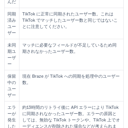
んだ
同期
TikTok に正常に同期されたユーザー数。これは
済み
TikTok でマッチしたユーザー数と同じではないこ
ユー
とに注意してください。
ザー
未同
マッチに必要なフィールドが不足しているため同
期ユ
期されなかったユーザー数。
ーザ
ー
保留
現在 Braze が TikTok への同期を処理中のユーザー
中の
数。
ユー
ザー
エラ
約13時間のリトライ後に API エラーにより TikTok
ーが
に同期されなかったユーザー数。エラーの原因と
発生
しては、無効な TikTok トークンや、TikTok 上でオ
した
ーディエンスが削除された場合などが考えられま