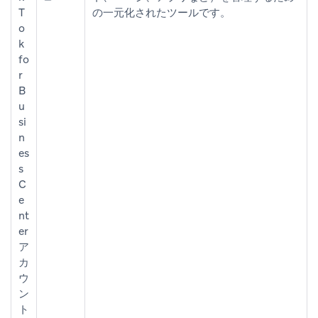
T
の一元化されたツールです。
o
k
fo
r
B
u
si
n
es
s
C
e
nt
er
ア
カ
ウ
ン
ト