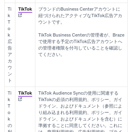
(opens in new tab)
Ti
TikTok
ブランドのBusiness Centerアカウントに
k
紐づけられたアクティブなTikTok広告アカ
T
ウントです。
o
k
TikTok Business Centerの管理者が、Braze
広
で使用する予定のTikTok広告アカウントへ
告
の管理者権限を付与していることを確認し
ア
てください。
カ
ウ
ン
ト
(opens in new tab)
Ti
TikTok
TikTok Audience Syncの使用に関連する
k
TikTokの必須の利用規約、ポリシー、ガイ
T
ドライン、およびドキュメント（参照によ
o
り組み込まれる利用規約、ポリシー、ガイ
k
ドライン、およびドキュメントを含む）に
の
準拠することに同意してください。これに
利
は、商用利用規約、広告利用規約、プライ