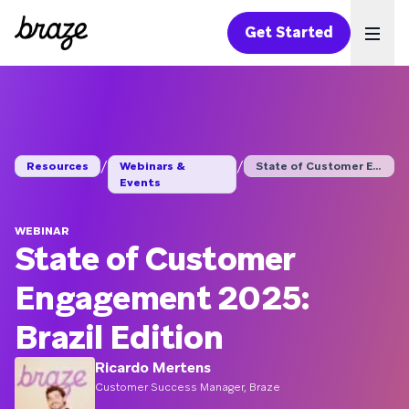
Get Started
Ope
/
/
Resources
Webinars &
State of Customer En...
Events
WEBINAR
State of Customer
Engagement 2025:
Brazil Edition
Ricardo Mertens
Customer Success Manager, Braze