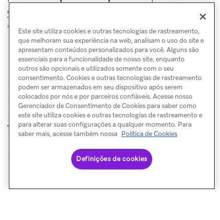
diferentes públicos
e se familiarizar com a análise de
dados.
Este site utiliza cookies e outras tecnologias de rastreamento,
que melhoram sua experiência na web, analisam o uso do site e
apresentam conteúdos personalizados para você. Alguns são
essenciais para a funcionalidade de nosso site, enquanto
outros são opcionais e utilizados somente com o seu
consentimento. Cookies e outras tecnologias de rastreamento
podem ser armazenados em seu dispositivo após serem
colocados por nós e por parceiros confiáveis. Acesse nosso
Gerenciador de Consentimento de Cookies para saber como
este site utiliza cookies e outras tecnologias de rastreamento e
Caso de uso
Criar uma
para alterar suas configurações a qualquer momento. Para
ANTERIOR
PRÓXIMO
Previsão de Evento
saber mais, acesse também nossa
Política de Cookies
Definições de cookies
© Braze. All Rights Reserved
Privacy Policy
Preferências de cookies