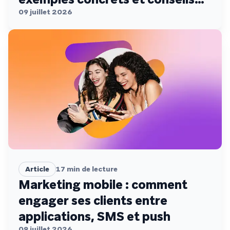
de conformité
09 juillet 2026
Article
17
min de lecture
Marketing mobile : comment
engager ses clients entre
applications, SMS et push
09 juillet 2026