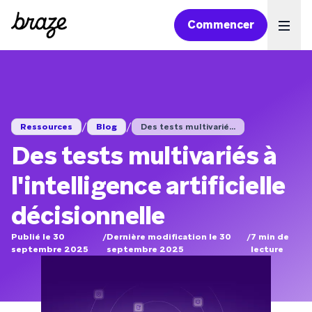
Commencer
Ope
/
/
Ressources
Blog
Des tests multivarié...
Des tests multivariés à
l'intelligence artificielle
décisionnelle
Publié le 30
/
Dernière modification le 30
/
7
min de
septembre 2025
septembre 2025
lecture