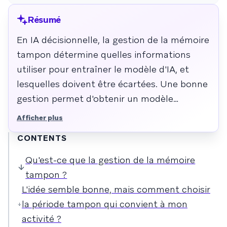
Résumé
En IA décisionnelle, la gestion de la mémoire
tampon détermine quelles informations
utiliser pour entraîner le modèle d'IA, et
lesquelles doivent être écartées. Une bonne
gestion permet d'obtenir un modèle
décisionnel puissant. En revanche, une
Afficher plus
gestion erronée fournit un modèle biaisé et
CONTENTS
moins efficace.
Qu'est-ce que la gestion de la mémoire
tampon ?
L'idée semble bonne, mais comment choisir
la période tampon qui convient à mon
activité ?