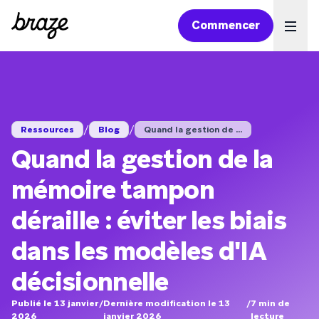
Commencer
Ope
/
/
Ressources
Blog
Quand la gestion de ...
Quand la gestion de la
mémoire tampon
déraille : éviter les biais
dans les modèles d'IA
décisionnelle
Publié le 13 janvier
/
Dernière modification le 13
/
7
min de
2026
janvier 2026
lecture