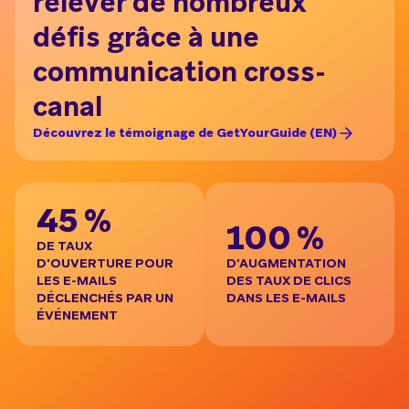
relever de nombreux
se
défis grâce à une
cl
communication cross-
Déc
canal
Découvrez le témoignage de GetYourGuide (EN)
7
45 %
100 %
DE
DE TAUX
ON
D'OUVERTURE POUR
D’AUGMENTATION
LA
LES E-MAILS
DES TAUX DE CLICS
DÉCLENCHÉS PAR UN
DANS LES E-MAILS
ÉVÉNEMENT