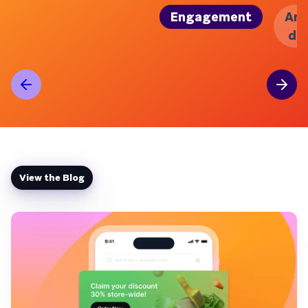
Engagement
Amp
de 
View the Blog