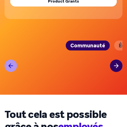
Product Grants
Communauté
Éq
Tout cela est possible
grâce à nos
employés
.