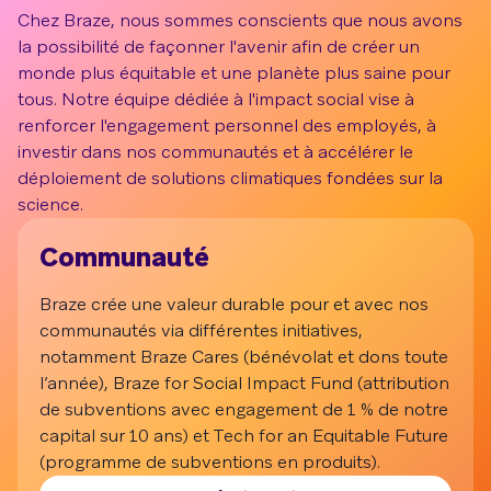
Chez Braze, nous sommes conscients que nous avons
la possibilité de façonner l'avenir afin de créer un
monde plus équitable et une planète plus saine pour
tous. Notre équipe dédiée à l'impact social vise à
renforcer l'engagement personnel des employés, à
investir dans nos communautés et à accélérer le
déploiement de solutions climatiques fondées sur la
science.
Communauté
É
Braze crée une valeur durable pour et avec nos
Nos
communautés via différentes initiatives,
d'i
notamment Braze Cares (bénévolat et dons toute
C'
l’année), Braze for Social Impact Fund (attribution
po
de subventions avec engagement de 1 % de notre
ma
capital sur 10 ans) et Tech for an Equitable Future
da
(programme de subventions en produits).