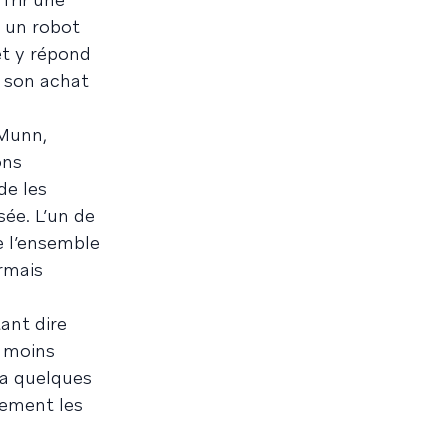
à un robot
et y répond
r son achat
 Munn,
ons
de les
ée. L’un de
e l’ensemble
rmais
ant dire
e moins
ia quelques
dement les