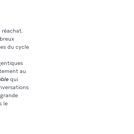
 réachat.
mbreux
pes du cycle
gentiques
ectement au
able
qui
onversations
à grande
s le