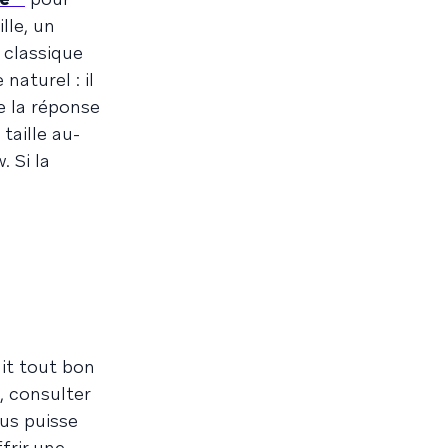
lle, un
 classique
aturel : il
e la réponse
 taille au-
. Si la
ait tout bon
, consulter
us puisse
frir une