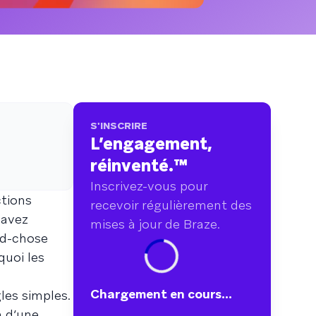
points de données couvrant plus de
750 marques.
S'INSCRIRE
L’engagement,
réinventé.
™
Inscrivez-vous pour
ctions
recevoir régulièrement des
 avez
mises à jour de Braze.
nd-chose
quoi les
Chargement en cours...
les simples.
n d’une