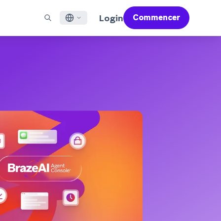
Login
Commencer
English
X À LA UNE
ACCOMPAGNER
Trouver un partenaire
Carrières (EN)
Français
 Bonfire (EN)
ail
Aperçu du service d'assistance
Rejoignez un réseau d'experts pour maîtriser Braze et
Découvrez nos offres d'emploi et les raisons de la
propulser votre réussite globale
popularité de notre environnement de travail.
sages pour applications mobiles
Services professionnels
日本語
N)
mmunication web
Satisfaction client
Juridique (EN)
S/RCS
Consultez nos mentions légales, politiques,
한국어
atsApp
déclarations de conformité et plus encore.
r tous les canaux
Português BR
Español
Fonctionnement
Découvrez notre technologie intégrée
Rapport Global Customer Engagement
En savoir plus
verticalement
Review 2026
Pour notre sixième étude Global CER, nous
avons interrogé plus de 2 200 responsables
marketing et analysé plus de 6 milliards de