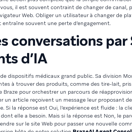
us, il est souvent contraint de changer de canal, 
vigateur Web. Obliger un utilisateur à changer de pl
 et entraîne souvent une perte d’engagement.
es conversations pa
nts d’IA
 de dispositifs médicaux grand public. Sa division 
ntes à trouver des produits, comme des tire-lait, pri
lise Braze pour orchestrer un parcours de réapprovis
er un article reçoivent un message leur proposant de
i la réponse est Oui, l’expérience est fluide : la cl
dont elle a besoin. Mais si la réponse est Non, le pa
e rendre sur le site Web pour passer une nouvelle co
ersion bêta de notre solution
BrazeAI Agent Conso