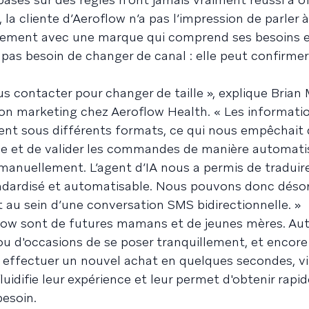
, la cliente d’Aeroflow n’a pas l’impression de parler 
plement avec une marque qui comprend ses besoins 
a pas besoin de changer de canal : elle peut confirme
us contacter pour changer de taille », explique Brian
ion marketing chez Aeroflow Health. « Les informati
ient sous différents formats, ce qui nous empêchait 
e et de valider les commandes de manière automatis
anuellement. L’agent d’IA nous a permis de traduir
ndardisé et automatisable. Nous pouvons donc déso
au sein d’une conversation SMS bidirectionnelle. »
low sont de futures mamans et de jeunes mères. Aut
 ou d'occasions de se poser tranquillement, et encor
ir effectuer un nouvel achat en quelques secondes, v
luidifie leur expérience et leur permet d'obtenir rapi
besoin.