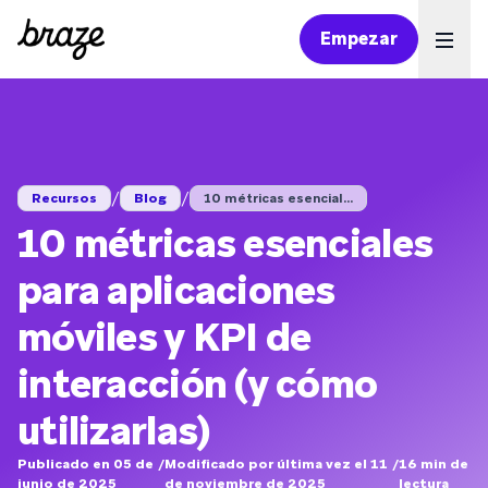
Empezar
Ope
/
/
Recursos
Blog
10 métricas esencial...
10 métricas esenciales
para aplicaciones
móviles y KPI de
interacción (y cómo
utilizarlas)
Publicado en 05 de
/
Modificado por última vez el 11
/
16
min de
junio de 2025
de noviembre de 2025
lectura