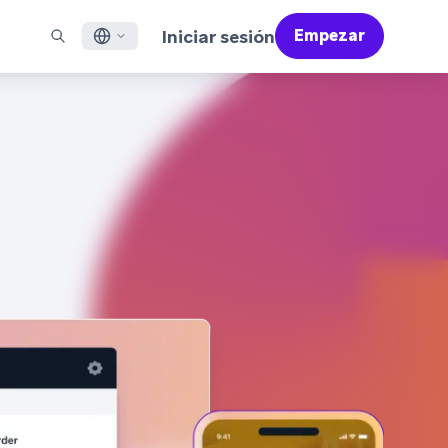
Iniciar sesión
Empezar
ish
ES DESTACADOS
SOPORTE
Encuentre Partners
Empleo (EN)
çais
Bonfire (EN)
reo Electrónico
Resumen de Asistencia
Encuentra y conecta con nuestros partners de
Descubre ofertas de empleo y por qué a la gente le
confianza en tecnología y soluciones
encanta trabajar en Braze
sajería en Aplicaciones Móviles
Servicios Profesionales
語
N)
sajería Web
Éxito del Cliente
Información legal
S/RCS
Infórmate sobre nuestras condiciones, políticas,
어
atsApp
cumplimiento normativo y mucho más
 todos los canales
tuguês BR
ñol
Cómo funciona
Conoce a fondo nuestra
Informe Global de Customer Engagement
Más información
tecnología con integración vertical
2026
Para nuestro sexto informe Global CER, hemos
realizado un cuestionario a más de 2.200
responsables de marketing y hemos analizado