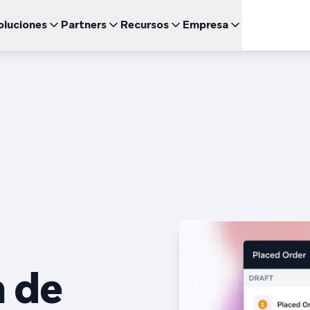
oluciones
Partners
Recursos
Empresa
Engl
UNCIONALIDADES DESTACADAS
BRAZE PARA
CRECIMIENTO
CANAL
Sea un Partner
Relación con inversores (ES)
uegos
Fran
BrazeAI Decisioning Studio™
Comunidad de Clientes 
Cor
 de Estudio
Empresas emergentes (EN)
NUEVO
Explora las asociaciones y lidera la creación de las
Accede a lo último en noticias, cifras y resultados
ajo demanda
Personaliza a la medida de cada cliente a escala
mejores experiencias del cliente
financieros
Braze Learning
Men
omida rápida
日本
Coordinación del Recorrido
mes y Guías
Customer Champion (E
Men
Noticias (EN)
Crea experiencias multicanal de varios pasos
Certificación
SM
Entérate de todo lo que está pasando en Braze
한국
Agentes de BrazeAI™
arios Web y Eventos
NUEVO
Wh
Escala la interacción de una forma más inteligente con
Ver
Por
agentes de IA siempre activos
Informes y Análisis
¿Necesitas algo más?
Espa
Analiza el rendimiento y obtén información valiosa
 de