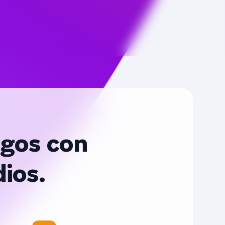
agos con
ios.