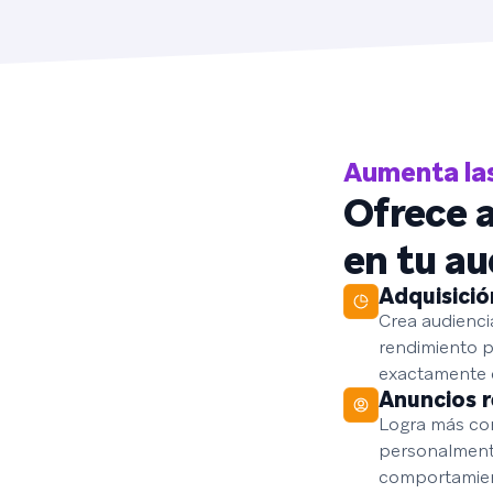
Aumenta las
Ofrece 
en tu au
Adquisició
Crea audienci
rendimiento p
exactamente c
Anuncios r
Logra más co
personalmente
comportamient