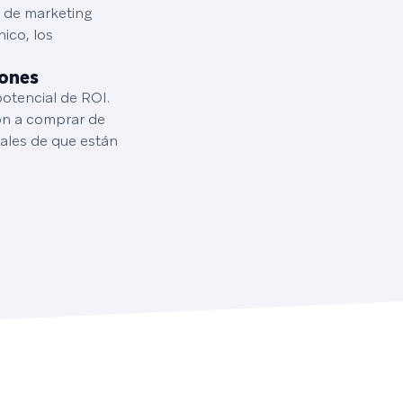
s de marketing
ico, los
iones
potencial de ROI.
ón a comprar de
ñales de que están