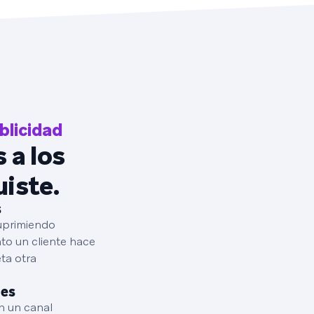
blicidad
 a los
uiste.
s
suprimiendo
o un cliente hace
ta otra
les
n un canal