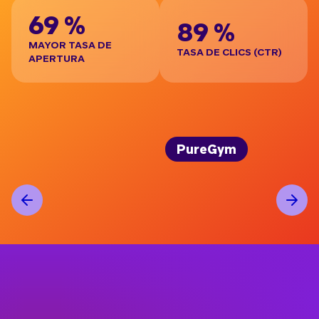
69 %
89 %
MAYOR TASA DE
TASA DE CLICS (CTR)
APERTURA
PureGym