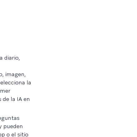
 diario,
o, imagen,
elecciona la
omer
 de la IA en
eguntas
 y pueden
 o el sitio