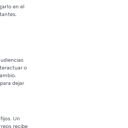
garlo en el
tantes.
audiencias
teractuar o
cambio.
para dejar
fijos. Un
rreos recibe