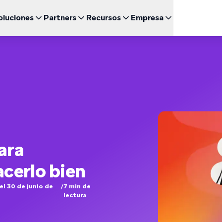
oluciones
Partners
Recursos
Empresa
Engl
UNCIONALIDADES DESTACADAS
BRAZE PARA
CRECIMIENTO
CANAL
Sea un Partner
Relación con inversores (ES)
uegos
Fran
BrazeAI Decisioning Studio™
Comunidad de Clientes 
Cor
 de Estudio
Empresas emergentes (EN)
NUEVO
Explora las asociaciones y lidera la creación de las
Accede a lo último en noticias, cifras y resultados
ajo demanda
Personaliza a la medida de cada cliente a escala
mejores experiencias del cliente
financieros
Braze Learning
Men
omida rápida
日本
Coordinación del Recorrido
mes y Guías
Customer Champion (E
Men
Noticias (EN)
Crea experiencias multicanal de varios pasos
Certificación
SM
Entérate de todo lo que está pasando en Braze
한국
Agentes de BrazeAI™
arios Web y Eventos
NUEVO
Wh
Escala la interacción de una forma más inteligente con
Ver
Por
agentes de IA siempre activos
Informes y Análisis
para
¿Necesitas algo más?
Espa
Analiza el rendimiento y obtén información valiosa
acerlo bien
el 30 de junio de
/
7
min de
lectura