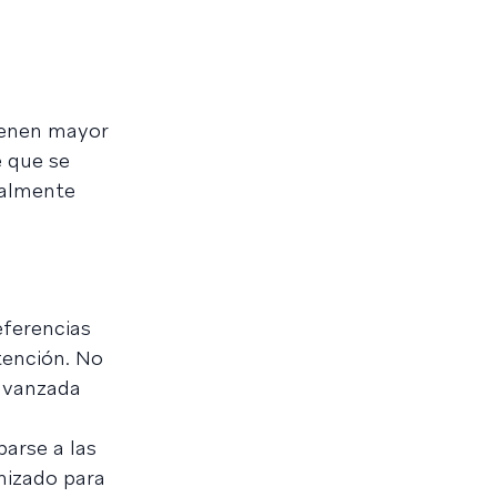
tienen mayor
e que se
ealmente
eferencias
tención. No
 avanzada
parse a las
mizado para