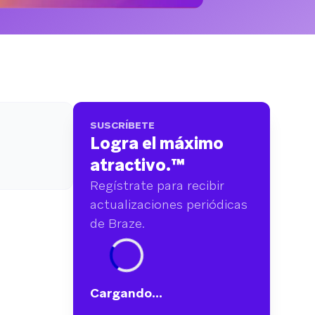
más de 6.000 millones de puntos de datos de
más de 750 marcas
SUSCRÍBETE
Logra el máximo
atractivo.
™
Regístrate para recibir
actualizaciones periódicas
de Braze.
Cargando...