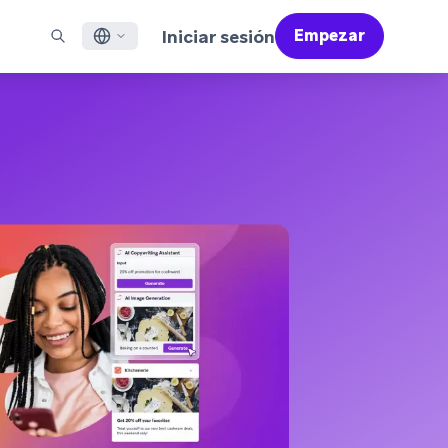
Iniciar sesión
Empezar
ish
ES DESTACADOS
SOPORTE
Encuentre Partners
Empleo (EN)
çais
Bonfire (EN)
reo Electrónico
Resumen de Asistencia
Encuentra y conecta con nuestros partners de
Descubre ofertas de empleo y por qué a la gente le
confianza en tecnología y soluciones
encanta trabajar en Braze
sajería en Aplicaciones Móviles
Servicios Profesionales
語
N)
sajería Web
Éxito del Cliente
Información legal
S/RCS
Infórmate sobre nuestras condiciones, políticas,
어
atsApp
cumplimiento normativo y mucho más
 todos los canales
tuguês BR
ñol
Cómo funciona
Conoce a fondo nuestra
Informe Global de Customer Engagement
Más información
tecnología con integración vertical
2026
Para nuestro sexto informe Global CER, hemos
realizado un cuestionario a más de 2.200
responsables de marketing y hemos analizado