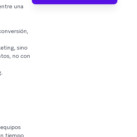
entre una
conversión,
eting, sino
atos, no con
.
s equipos
en tiempo