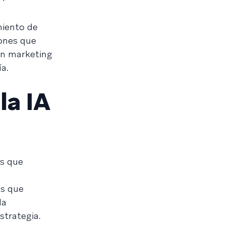
miento de
iones que
en marketing
a.
la IA
as que
as que
la
strategia.