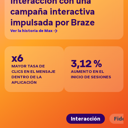
interacción con una
p
campaña interactiva
d
impulsada por Braze
i
Ver la historia de Max
Ver 
x6
3,12 %
2
MAYOR TASA DE
CLICS EN EL MENSAJE
AUMENTO EN EL
RE
DENTRO DE LA
INICIO DE SESIONES
TA
APLICACIÓN
Interacción
Fidel