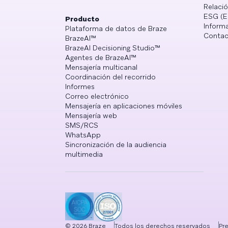
Relació
ESG (E
Producto
Informa
Plataforma de datos de Braze
Contac
BrazeAI™
BrazeAI Decisioning Studio™
Agentes de BrazeAI™
Mensajería multicanal
Coordinación del recorrido
Informes
Correo electrónico
Mensajería en aplicaciones móviles
Mensajería web
SMS/RCS
WhatsApp
Sincronización de la audiencia
multimedia
©
2026
Braze
Todos los derechos reservados
Pr