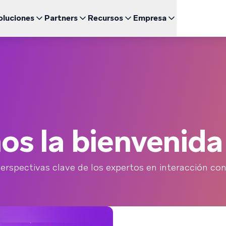
oluciones
Partners
Recursos
Empresa
Engl
UNCIONALIDADES DESTACADAS
BRAZE PARA
CRECIMIENTO
CANAL
Sea un Partner
Relación con inversores (ES)
uegos
Fran
BrazeAI Decisioning Studio™
Comunidad de Clientes 
Cor
 de Estudio
Empresas emergentes (EN)
NUEVO
Explora las asociaciones y lidera la creación de las
Accede a lo último en noticias, cifras y resultados
ajo demanda
Personaliza a la medida de cada cliente a escala
mejores experiencias del cliente
financieros
Braze Learning
Men
omida rápida
日本
Coordinación del Recorrido
mes y Guías
Customer Champion (E
Men
Noticias (EN)
Crea experiencias multicanal de varios pasos
Certificación
SM
Entérate de todo lo que está pasando en Braze
한국
Agentes de BrazeAI™
arios Web y Eventos
NUEVO
Wh
Escala la interacción de una forma más inteligente con
os la bienvenida 
Ver
Por
agentes de IA siempre activos
Informes y Análisis
¿Necesitas algo más?
Espa
Analiza el rendimiento y obtén información valiosa
erspectivas clave de los expertos en interacción con 