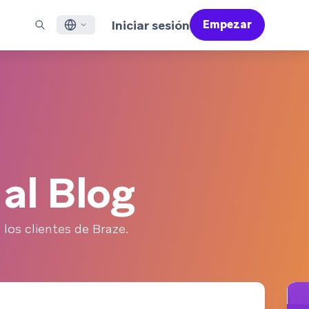
Iniciar sesión
Empezar
ish
ES DESTACADOS
SOPORTE
Encuentre Partners
Empleo (EN)
çais
Bonfire (EN)
reo Electrónico
Resumen de Asistencia
Encuentra y conecta con nuestros partners de
Descubre ofertas de empleo y por qué a la gente le
confianza en tecnología y soluciones
encanta trabajar en Braze
sajería en Aplicaciones Móviles
Servicios Profesionales
語
N)
sajería Web
Éxito del Cliente
Información legal
S/RCS
Infórmate sobre nuestras condiciones, políticas,
어
atsApp
cumplimiento normativo y mucho más
al Blog
 todos los canales
tuguês BR
ñol
Cómo funciona
los clientes de Braze.
Conoce a fondo nuestra
Informe Global de Customer Engagement
Más información
tecnología con integración vertical
2026
Para nuestro sexto informe Global CER, hemos
realizado un cuestionario a más de 2.200
responsables de marketing y hemos analizado