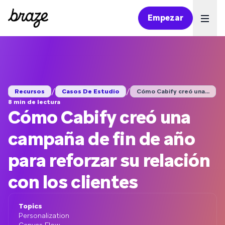
Empezar
Ope
/
/
Recursos
Casos De Estudio
Cómo Cabify creó una...
8 min de lectura
Cómo Cabify creó una
campaña de fin de año
para reforzar su relación
con los clientes
Topics
Personalization