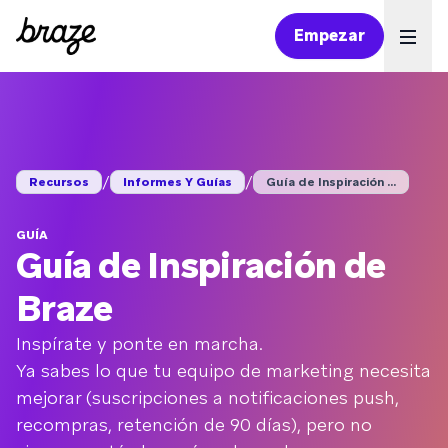
Empezar
Ope
/
/
Recursos
Informes Y Guías
Guía de Inspiración ...
GUÍA
Guía de Inspiración de
Braze
Inspírate y ponte en marcha.
Ya sabes lo que tu equipo de marketing necesita
mejorar (suscripciones a notificaciones push,
recompras, retención de 90 días), pero no