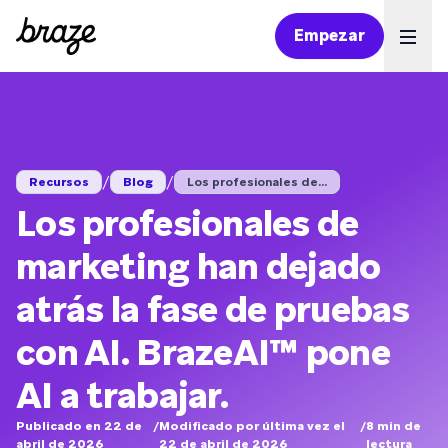
Empezar
Ope
/
/
Recursos
Blog
Los profesionales de...
Los profesionales de
marketing han dejado
atrás la fase de pruebas
con AI. BrazeAI™ pone
AI a trabajar.
Publicado en 22 de
/
Modificado por última vez el
/
8
min de
abril de 2026
22 de abril de 2026
lectura