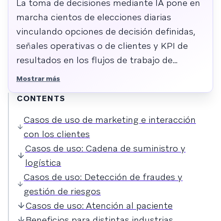
La toma de decisiones mediante IA pone en
marcha cientos de elecciones diarias
vinculando opciones de decisión definidas,
señales operativas o de clientes y KPI de
resultados en los flujos de trabajo de
marketing, cadena de suministro, fraude y
Mostrar más
atención al paciente. Aplica sistemas de
CONTENTS
aprendizaje para seleccionar ofertas,
canales, tiempos, rutas o acciones de riesgo
Casos de uso de marketing e interacción
por entidad, y mide la mejora mediante
con los clientes
estrategias de <i>holdout</i> aleatorias y
Casos de uso: Cadena de suministro y
métricas de valor incremental.
logística
Casos de uso: Detección de fraudes y
gestión de riesgos
Casos de uso: Atención al paciente
Beneficios para distintas industrias