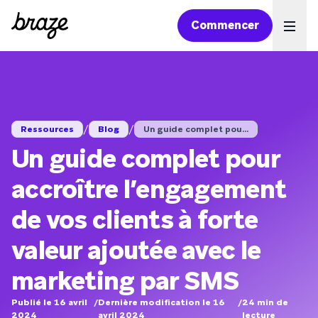
Commencer
Ope
/
/
Ressources
Blog
Un guide complet pou...
Un guide complet pour
accroître l’engagement
de vos clients à forte
valeur ajoutée avec le
marketing par SMS
Publié le 16 avril
/
Dernière modification le 16
/
24
min de
2024
avril 2024
lecture