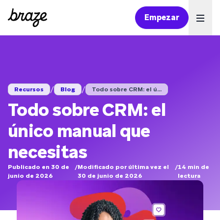
Empezar
Ope
/
/
Recursos
Blog
Todo sobre CRM: el ú...
Todo sobre CRM: el
único manual que
necesitas
Publicado en 30 de
/
Modificado por última vez el
/
14
min de
junio de 2026
30 de junio de 2026
lectura