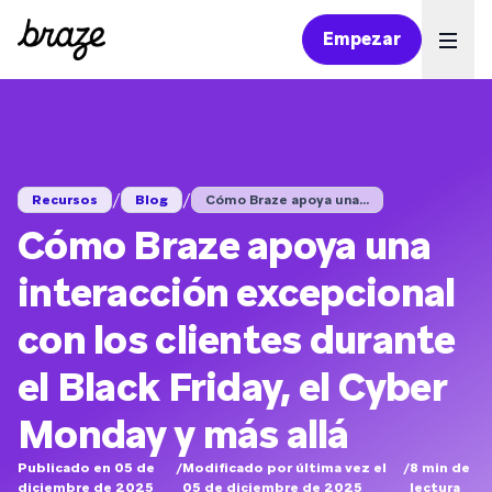
Empezar
Ope
/
/
Recursos
Blog
Cómo Braze apoya una...
Cómo Braze apoya una
interacción excepcional
con los clientes durante
el Black Friday, el Cyber
Monday y más allá
Publicado en 05 de
/
Modificado por última vez el
/
8
min de
diciembre de 2025
05 de diciembre de 2025
lectura