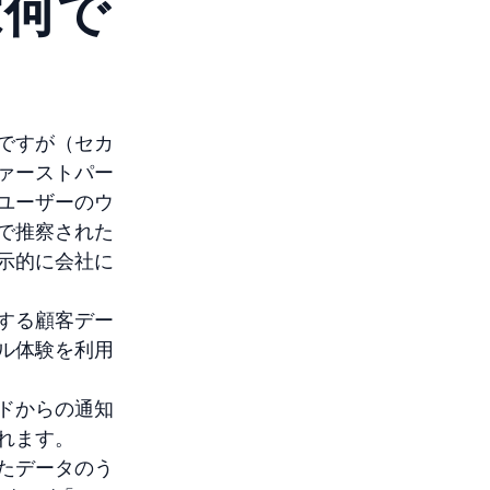
は何で
ですが（セカ
ァーストパー
ユーザーのウ
で推察された
示的に会社に
する顧客デー
ル体験を利用
ドからの通知
れます。
たデータのう