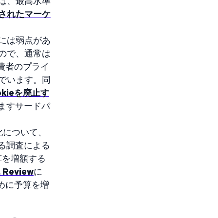
は、最高水準
されたマーケ
には弱点があ
ので、通常は
費者のプライ
でいます。同
kieを廃止す
ますサードパ
化について、
る調査による
算を増額する
 Review
に
めに予算を増