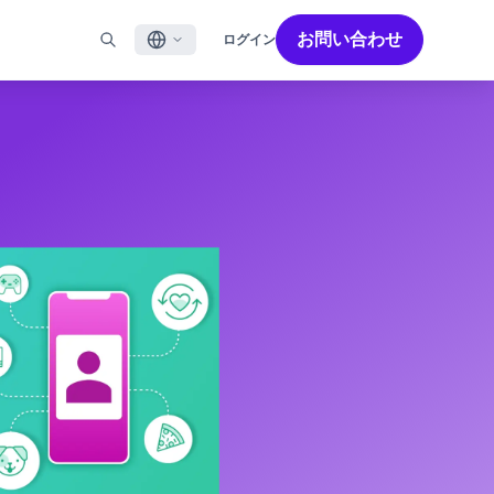
お問い合わせ
ログイン
English
ル
BRAZEを活用する
パートナーを探す
採用情報
Français
ール
Bonfire コミュニティ
成功を加速させるパートナー解決策でBrazeのパワーを最
Brazeで働く魅力と募集職種をご紹介します。
大限に高めましょう
バイルアプリメッセージ
Brazeラーニング
日本語
ebメッセージ
認定資格
S/RCS
用語集
한국어
E
の他のチャネル
Português BR
Español
Brazeのしくみ
Brzeの統合されたテクノロジースタック
2026年 グローバルカスタマーエンゲージメント
詳細はこちら
をご覧ください
レビュー日本語版
今年で6回目となるカスタマーエンゲージメント
レビュー（CER）では、2,200名以上のマーケテ
ィング責任者を対象に調査を実施し、750以上の