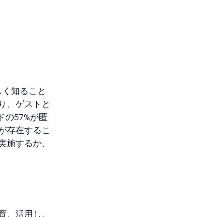
？
しく知ること
り、ゲストと
の57%が匿
が存在するこ
実施するか、
育、活用し、