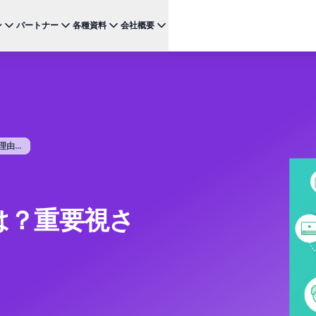
ン
パートナー
各種資料
会社概要
ケース
注目のテクノロジー
BRAZE FOR
チャネ
パートナーになる
投資家向け情報（英語）
BrazeAI Decisioning Studio™
メ
ンボーディング最適化
お客様事例
スタートアップ
NEW
 1
多様な連携を探求し 最高レベルの顧客体験の提供をリー
最新のニュース、数字、決算情報をご覧ください。
大規模な1:1のパーソナライゼーションを実現
ドしましょう
モ
産性の向上
ジャーニーオーケストレーション
レポート ＆ ガイド
W
客獲得の向上
マルチステップのクロスチャネル体験を創出
...
SM
リーガル（英語）
約防止
BrazeAI™ Agents
ウェビナー ＆ イベント
NEW
LIN
当社の規約、ポリシー、コンプライアンスなどに関する情
ンゲージメント向上
常時稼働のAIエージェントで、よりスマートなエ
報をご覧ください。
そ
ンゲージメントを拡大
レポート＆分析
は？重要視さ
パフォーマンスを分析し、インサイトを発見
Creative Studio
NEW
送る
クリエイティブワークフローを効率化