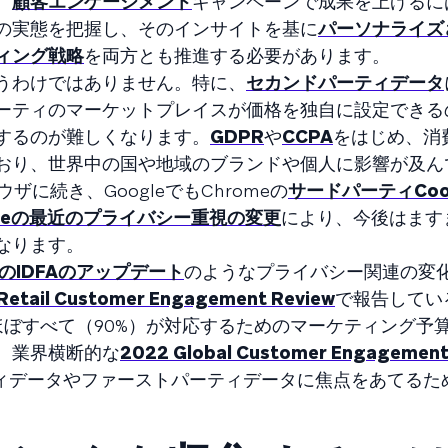
、
顧客エンゲージメント
キャンペーンで成果を上げるに
の実態を把握し、そのインサイトを基に
パーソナライズ
ィング戦略
を両方とも推進する必要があります。
うわけではありません。特に、
セカンドパーティデータ
ーティのマーケットプレイスが価格を独自に設定できる
するのが難しくなります。
GDPR
や
CCPA
をはじめ、消
おり、世界中の国や地域のブランドや個人に影響が及ん
ラウザに続き、GoogleでもChromeの
サードパーティCoo
pleの最近のプライバシー重視の変更
により、今後はます
なります。
leのIDFAのアップデート
のようなプライバシー関連の変
Retail Customer Engagement Review
で報告してい
ほぼすべて（90%）が対応するためのマーケティング予
、業界横断的な
2022 Global Customer Engagement
ティデータやファーストパーティデータに焦点をあてるた
。