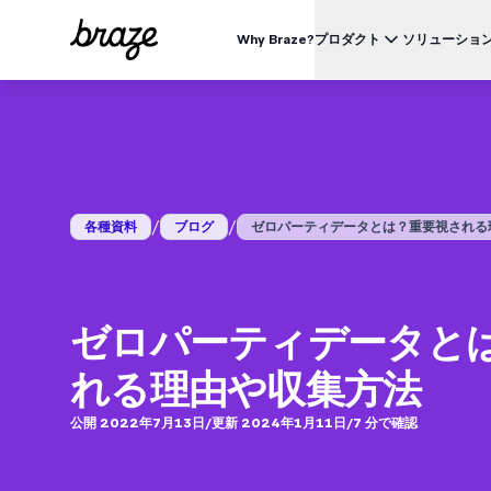
Why Braze?
プロダクト
ソリューショ
業界別
BRAZEを知る
ユース
Brazeプラットフォーム
Braze Alloys
私たちについて
リテール & Eコマース
資料一覧
オ
すべてのデータ、チャネル、オーケストレーションのニーズを
信頼できるテクノロジーまたは配送パートナーを探索し、
Brazeがどのようにして顧客エンゲージメントプラットフ
つのプラットフォームで。
つながりましょう
ォームのリーディングカンパニーになったかをご覧くださ
外食 & ファーストフード
生
い。
ブログ
詳細はこちら
価格
デリバリー & クイックコマース
顧
/
/
各種資料
ブログ
ゼロパーティデータとは？重要視される理由
プレスリリース/メディア掲載
旅行 & ホスピタリティ
解
動画
BrazeAl™
UPDATES
Brazeの最新情報をご覧ください。
メディア & エンターテイメント
エ
AIによる自動化、学習、パーソナライズ
金融サービス
Braze データプラットフォーム
ゼロパーティデータと
データを収集、統合、有効化
ユーザーガイド
クロスチャネル
れる理由や収集方法
全てのメッセージを、ひとつのプラットフォームから
公開 2022年7月13日
/
更新 2024年1月11日
/
7
分で確認