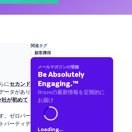
ブランドに及ぶ60億件以上のデータポイントを
分析しました
関連タグ
顧客獲得
メールマガジンの登録
Be Absolutely
Engaging.
™
らに
セカンド
データがあり
Brazeの最新情報を定期的に
ter社が初めて
お届け
す。ゼロパー
トパーティデ
Loading...