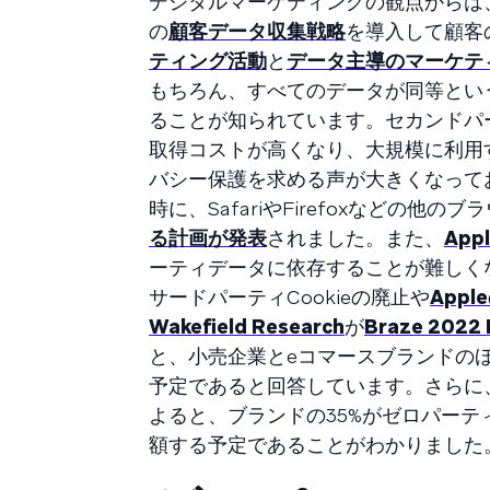
デジタルマーケティングの観点からは
の
顧客データ収集戦略
を導入して顧客
ティング活動
と
データ主導のマーケテ
もちろん、すべてのデータが同等とい
ることが知られています。セカンドパ
取得コストが高くなり、大規模に利用
バシー保護を求める声が大きくなって
時に、SafariやFirefoxなどの他のブ
る計画が発表
されました。また、
Ap
ーティデータに依存することが難しく
サードパーティCookieの廃止や
App
Wakefield Research
が
Braze 2022 
と、小売企業とeコマースブランドの
予定であると回答しています。さらに
よると、ブランドの35%がゼロパー
額する予定であることがわかりました