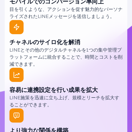
モバイルでのコンバージョン率向上‌ ‍ ​‍​‍‌‍ ‌ ​‍‌‍‍‌‌‍‌ ‌‍‍‌‌‍ ‍​‍​‍​ ‍‍​‍​‍‌ ​ ‌‍​‌‌‍ ‍‌‍‍‌‌ ‌​‌ ‍‌​‍ ‍‌‍‍‌‌‍ ​‍​‍​‍ ​​‍​‍‌‍‍​‌ ​‍‌‍‌‌‌‍‌‍​‍​‍​ ‍‍​‍​‍‌‍‍​‌ ‌​‌ ‌​‌ ​​‌ ​ ​ ‍‍​‍ ​‍ ‌‍​ ‌‍ ‌‌ ​ ​‍ ‍‌‍​‍‌ ​‍‌‍​‌‌ ‍‍‌‍‌‌​‍ ‌‌‍‌​‌‍‌‌‌ ‌‍​‍ ‍‌‍​ ‌‍ ‌‍ ‌​‍ ‌‍‍‌‌‍ ‍‌ ‌​‌‍‌‌‌‍ ‍‌ ‌​​‍ ‌‍‌‌‌‍‌​‌‍‍‌‌ ‌​​‍ ‌‍ ‌‌‍ ‌‍‌​‌‍‌‌​ ‌‌ ​​‌ ​‍‌‍‌‌‌ ​ ‌‍‌‌‌‍ ‍‌ ‌​‌‍​‌‌ ‌​‌‍‍‌‌‍ ‌‍ ‍​ ‍ ‌‍‍‌‌‍‌​​ ‌​ ​‌‌‍‌‌‌‍‌​​ ‌ ‌‍​‍‌‍​ ​ ‌‌‌‍​‌​‍ ‌‌‍‌‍​ ‍‌‌‍​ ​ ‌‌​‍ ‌​ ‌​‌‍​ ‌‍‌‍​ ‌‌​‍ ‌‌‍​‍​ ​ ‌‍‌‌​ ‍‌​‍ ‌‌‍​‌​ ​‌‌‍‌​​ ​​​ ‌‍​ ‌​​ ​​‌‍​‌​ ‌‍​ ‌​‌‍​‍​ ​‌​ ‍ ‌ ‌​‌ ‍‌‌ ​​‌‍‌‌​ ‌‌ ​​‌ ​‍‌‍ ‌‍‌​‌ ‌‌‌‍​ ‌ ‌​‌‌​​‌‍​‌‌‍‌ ‌‍‌‌​ ‍ ‌ ​​‌‍​‌‌ ‌​‌‍‍​​ ‌‌‍​‍‌‍ ‌‍‌​‌ ‍‌​‍‌‌​ ‌‌‌​​‍‌‌ ‌‍‍ ‌‍‌‌‌ ‍‌​‍‌‌​ ​ ‌​‌​​‍‌‌​ ​ ‌​‌​​‍‌‌​ ​‍​ ​‍​ ‌‍​ ​‌​ ​​‌‍‌​​ ​‍​ ​​​ ‌ ​ ‌ ​ ​‌‌‍​‍​ ‌ ​ ​​​‍‌‌​ ​‍​ ​‍​‍‌‌​ ‌‌‌​‌​​‍ ‍‌‍​ ‌‍ ‌‍ ‌‌ ​​‌‍ ‌‍ ‍‌‍‌‌‌‍ ‍‌ ‌​‌ ​ ​‍‌‌​ ‌‌‌​​‍‌‌ ‌‍‍ ‌‍‌‌‌ ‍‌​‍‌‌​ ​ ‌​‌​​‍‌‌​ ​ ‌​‌​​‍‌‌​ ​‍​ ​‍​ ‌‍‌‍​ ​ ‌​​ ‌ ​ ​​‌‍​‍​ ‌​​ ​‍​ ​​‌‍‌‍​ ‌‍‌‍‌‌​‍‌‌​ ​‍​ ​‍​‍‌‌​ ‌‌‌​‌​​‍ ‍‌‍​ ‌‍​‌‌ ​‍‌‍‌​‌ ​ ​‍‌‌​ ‌‌‌​​‍‌‌ ‌‍‍ ‌‍‌‌‌ ‍‌​‍‌‌​ ​ ‌​‌​​‍‌‌​ ​ ‌​‌​​‍‌‌​ ​‍​ ​‍​ ‌‌​ ‌​‌‍​‍​ ​​​ ​‌​ ‌‍​ ‌ ​ ‌​‌‍‌‍​ ‍‌‌‍​ ​ ​ ​‍‌‌​ ​‍​ ​‍​‍‌‌​ ‌‌‌​‌​​‍ ‍‌‍‍​‌‍‌‌‌‍​‌‌‍‌​‌‍‍‌‌‍ ‍‌‍‌ ​ ‌‍​‍‌‍​‌‌ ​ ‌‍‌‌‌‌‌‌‌ ​‍‌‍ ​​ ‌‌‍‍​‌ ‌​‌ ‌​‌ ​​‌ ​ ​‍‌‌​ ​ ‌​​‌​‍‌‌​ ​‍‌​‌‍​‍‌‌​ ​‍‌​‌‍‌‍​ ‌‍ ‌‌ ​ ​‍ ‍‌‍​‍‌ ​‍‌‍​‌‌ ‍‍‌‍‌‌​‍ ‌‌‍‌​‌‍‌‌‌ ‌‍​‍ ‍‌‍​ ‌‍ ‌‍ ‌​‍‌‍‌‍‍‌‌‍‌​​ ‌​ ​‌‌‍‌‌‌‍‌​​ ‌ ‌‍​‍‌‍​ ​ ‌‌‌‍​‌​‍ ‌‌‍‌‍​ ‍‌‌‍​ ​ ‌‌​‍ ‌​ ‌​‌‍​ ‌‍‌‍​ ‌‌​‍ ‌‌‍​‍​ ​ ‌‍‌‌​ ‍‌​‍ ‌‌‍​‌​ ​‌‌‍‌​​ ​​​ ‌‍​ ‌​​ ​​‌‍​‌​ ‌‍​ ‌​‌‍​‍​ ​‌​‍‌‍‌ ‌​‌ ‍‌‌ ​​‌‍‌‌​ ‌‌ ​​‌ ​‍‌‍ ‌‍‌​‌ ‌‌‌‍​ ‌ ‌​‌‌​​‌‍​‌‌‍‌ ‌‍‌‌​‍‌‍‌ ​​‌‍​‌‌ ‌​‌‍‍​​ ‌‌‍​‍‌‍ ‌‍‌​‌ ‍‌​‍‌‌​ ‌‌‌​​‍‌‌ ‌‍‍ ‌‍‌‌‌ ‍‌​‍‌‌​ ​ ‌​‌​​‍‌‌​ ​ ‌​‌​​‍‌‌​ ​‍​ ​‍​ ‌‍​ ​‌​ ​​‌‍‌​​ ​‍​ ​​​ ‌ ​ ‌ ​ ​‌‌‍​‍​ ‌ ​ ​​​‍‌‌​ ​‍​ ​‍​‍‌‌​ ‌‌‌​‌​​‍ ‍‌‍​ ‌‍ ‌‍ ‌‌ ​​‌‍ ‌‍ ‍‌‍‌‌‌‍ ‍‌ ‌​‌ ​ ​‍‌‌​ ‌‌‌​​‍‌‌ ‌‍‍ ‌‍‌‌‌ ‍‌​‍‌‌​ ​ ‌​‌​​‍‌‌​ ​ ‌​‌​​‍‌‌​ ​‍​ ​‍​ ‌‍‌‍​ ​ ‌​​ ‌ ​ ​​‌‍​‍​ ‌​​ ​‍​ ​​‌‍‌‍​ ‌‍‌‍‌‌​‍‌‌​ ​‍​ ​‍​‍‌‌​ ‌‌‌​‌​​‍ ‍‌‍​ ‌‍​‌‌ ​‍‌‍‌​‌ ​ ​‍‌‌​ ‌‌‌​​‍‌‌ ‌‍‍ ‌‍‌‌‌ ‍‌​‍‌‌​ ​ ‌​‌​​‍‌‌​ ​ ‌​‌​​‍‌‌​ ​‍​ ​‍​ ‌‌​ ‌​‌‍​‍​ ​​​ ​‌​ ‌‍​ ‌ ​ ‌​‌‍‌‍​ ‍‌‌‍​ ​ ​ ​‍‌‌​ ​‍​ ​‍​‍‌‌​ ‌‌‌​‌​​‍ ‍‌‍‍​‌‍‌‌‌‍​‌‌‍‌​‌‍‍‌‌‍ ‍‌‍‌ ​‍​‍‌ ‌
目を引くような、アクションを促す魅力的なパーソナ
ライズされたLINEメッセージを送信しましょう。
チャネルのサイロ化を解消
LINEとその他のデジタルチャネルを1つの集中管理プ
ラットフォームに統合することで、時間とコストを削
減できます。
容易に連携設定を行い成果を拡大
LINE施策を迅速に立ち上げ、規模とリーチを拡大す
ることができます。
より強力な関係を構築