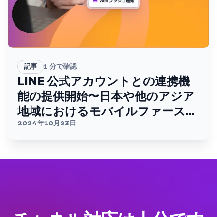
記事
1
分で確認
LINE 公式アカウントとの連携機
能の提供開始〜日本や他のアジア
地域におけるモバイルファースト
の顧客とのつながりを強化〜
2024年10月23日