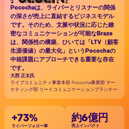
Pocochaは、ライバーとリスナーの関係
C
の深さが売上に直結するビジネスモデル
る
です。そのため、文脈や状況に応じた緻
い
密なコミュニケーションが可能なBraze
ら
は、関係性の構築、ひいては「LTV（顧客
い
生涯価値）の最大化」というPocochaの
ケ
中核課題にアプローチできる重要な存在
き
飯
です。
株
大西 正太氏
ライブコミュニティ事業本部 Pococha事業部 マー
ケティング部 リードコミュニケーションプランナー
+73%
約6億円
B
売上インパクト
ライバーフォロー率
献