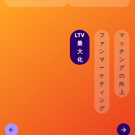
LTV
フ
マ
最
ァ
ッ
大
ン
チ
化
マ
ン
ー
グ
ケ
の
テ
向
ィ
上
ン
グ