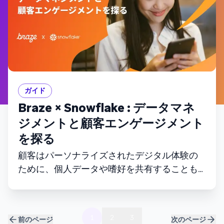
ガイド
Braze × Snowflake : データマネ
ジメントと顧客エンゲージメント
を探る
顧客はパーソナライズされたデジタル体験の
ために、個人データや嗜好を共有することも
いといません。しかし、ブランドはどんなに
豊富なデータを持っていても、顧客の期待に
応えられないケースはいまだ多く見られま
1
2
3
前のページ
次のページ
す。その根本にあるのが、データ管理の不備