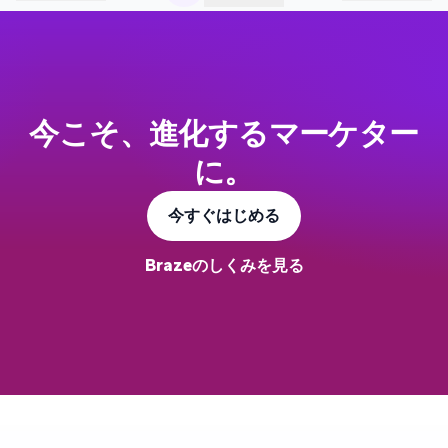
です。幸い、最新のマーケティングツールは
データの俊敏性と連携性を念頭に置いて設計
されています。 今回Brazeは、Snowflakeと共
同で当ガイドを作成し、顧客エンゲージメン
今こそ、進化するマーケター
トにおいてデータを最大限に活用する方法を
まとめました。 このガイドからわかること：
に。
BrazeとSnowflakeが、ブランドの保有データ
からインサイトを解釈し、アクションにつな
今すぐはじめる
げる方法 BrazeがSnowflakeを活用して顧客エ
Brazeのしくみを見る
ンゲージメントのインサイトを可視化する方
法 BrazeとSnowflakeを活用しているブランド
の事例