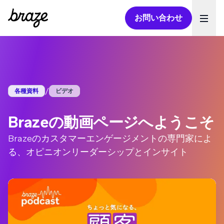
お問い合わせ
Ope
/
各種資料
ビデオ
Brazeの動画ページへようこそ
Brazeのカスタマーエンゲージメントの専門家によ
る、オピニオンリーダーシップとインサイト