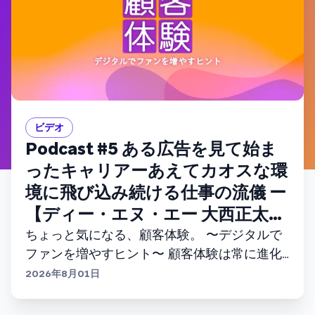
ビデオ
Podcast #5 ある広告を見て始ま
ったキャリアーあえてカオスな環
境に飛び込み続ける仕事の流儀 ー
【ディー・エヌ・エー 大西正太さ
ん】
ちょっと気になる、顧客体験。 〜デジタルで
ファンを増やすヒント〜 顧客体験は常に進化
しているーー。顧客エンゲージメントプラッ
2026年8月01日
トフォームのBrazeが、最新レポートや記事を
ベースに、次世代の顧客体験を多角的に深掘