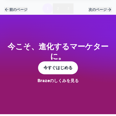
り。デジタルでファンを増やし、エンゲージ
1
2
3
前のページ
次のページ
メントを高めるためのヒントをお届けしま
す。毎月2回の配信。 🟣 最新エピソード #5 あ
る広告を見て始まったキャリアーあえてカオ
スな環境に飛び込み続ける仕事の流儀ー【デ
ィー・エヌ・エー 大西正太さん】 Brazeがお
今こそ、進化するマーケター
届けするインタビューシリーズ「人とブラン
ドをつなげる 顧客体験の創り手たち」より、
に。
株式会社ディー・エヌ・エー Pococha事業部
今すぐはじめる
マーケティング部でリードコミュニケーショ
ンプランナーを務める大西正太さんのお話し
Brazeのしくみを見る
をご紹介。名立たる企業を渡り歩き、起業や
CMOも経験された大西さん。中学生時代に心
を震わせたJ-Phoneの広告コピーという原体
験から始まり、特定の領域に留まらない「ゼ
ネラリスト」としてのキャリア戦略について