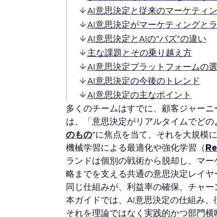
AI意思決定と従来のマーケティ
AI意思決定がマーケティングと
AI意思決定とAIの“バズ”の違い
主な課題とその乗り越え方
AI意思決定プラットフォームの
AI意思決定の今後のトレンド
AI意思決定の主なポイント
多くのチームはすでに、顧客ジャーニ
は、「意思決定がリアルタイムでどのよ
のもの
”に焦点を当て、それを大規模
機械学習による最適化や強化学習（
Re
ランドは個別の戦術から脱却し、マー
略までを支える共通の意思決定レイヤ
同じ仕組みが、利益率の確保、チャー
本ガイドでは、AI意思決定の仕組み、
それを理論ではなく実践的かつ部門横