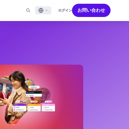
お問い合わせ
ログイン
English
ル
BRAZEを活用する
パートナーを探す
採用情報
Français
ール
Bonfire コミュニティ
成功を加速させるパートナー解決策でBrazeのパワーを最
Brazeで働く魅力と募集職種をご紹介します。
大限に高めましょう
バイルアプリメッセージ
Brazeラーニング
日本語
ebメッセージ
認定資格
S/RCS
用語集
한국어
E
の他のチャネル
Português BR
Español
Brazeのしくみ
Brzeの統合されたテクノロジースタック
2026年 グローバルカスタマーエンゲージメント
詳細はこちら
をご覧ください
レビュー日本語版
今年で6回目となるカスタマーエンゲージメント
レビュー（CER）では、2,200名以上のマーケテ
ィング責任者を対象に調査を実施し、750以上の