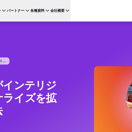
ン
パートナー
各種資料
会社概要
ケース
注目のテクノロジー
BRAZE FOR
チャネ
パートナーになる
投資家向け情報（英語）
BrazeAI Decisioning Studio™
メ
ンボーディング最適化
お客様事例
スタートアップ
NEW
 1
多様な連携を探求し 最高レベルの顧客体験の提供をリー
最新のニュース、数字、決算情報をご覧ください。
大規模な1:1のパーソナライゼーションを実現
ドしましょう
モ
産性の向上
ジャーニーオーケストレーション
レポート ＆ ガイド
W
客獲得の向上
マルチステップのクロスチャネル体験を創出
..
SM
リーガル（英語）
約防止
BrazeAI™ Agents
ウェビナー ＆ イベント
NEW
LIN
当社の規約、ポリシー、コンプライアンスなどに関する情
ンゲージメント向上
常時稼働のAIエージェントで、よりスマートなエ
報をご覧ください。
そ
ンゲージメントを拡大
がインテリジ
レポート＆分析
パフォーマンスを分析し、インサイトを発見
ナライズを拡
Creative Studio
NEW
送る
クリエイティブワークフローを効率化
法