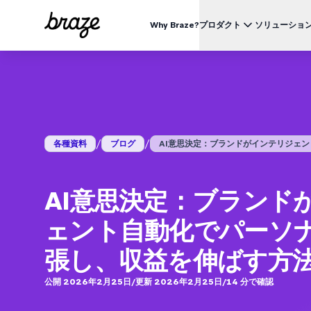
Why Braze?
プロダクト
ソリューショ
業界別
BRAZEを知る
ユース
Brazeプラットフォーム
Braze Alloys
私たちについて
リテール & Eコマース
資料一覧
オ
すべてのデータ、チャネル、オーケストレーションのニーズを
信頼できるテクノロジーまたは配送パートナーを探索し、
Brazeがどのようにして顧客エンゲージメントプラットフ
つのプラットフォームで。
つながりましょう
ォームのリーディングカンパニーになったかをご覧くださ
外食 & ファーストフード
生
い。
ブログ
詳細はこちら
価格
デリバリー & クイックコマース
顧
/
/
各種資料
ブログ
AI意思決定：ブランドがインテリジェント.
プレスリリース/メディア掲載
旅行 & ホスピタリティ
解
動画
BrazeAl™
UPDATES
Brazeの最新情報をご覧ください。
メディア & エンターテイメント
エ
AIによる自動化、学習、パーソナライズ
金融サービス
AI意思決定：ブランド
Braze データプラットフォーム
データを収集、統合、有効化
ユーザーガイド
ェント自動化でパーソ
クロスチャネル
全てのメッセージを、ひとつのプラットフォームから
張し、収益を伸ばす方
公開 2026年2月25日
/
更新 2026年2月25日
/
14
分で確認