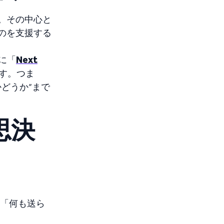
。その中心と
のを支援する
に「
Next
す。つま
どうか”まで
思決
「何も送ら