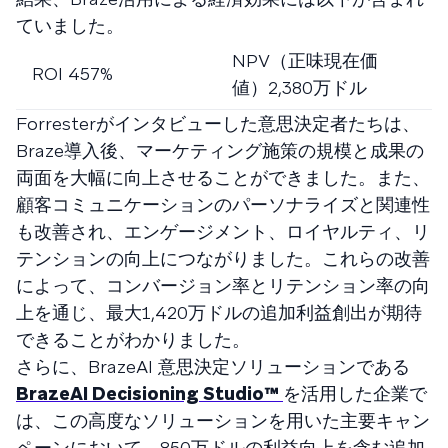
ていました。
NPV（正味現在価
投
ROI 457%
値）2,380万ドル
Forresterがインタビューした意思決定者たちは、
Braze導入後、マーケティング施策の規模と成果の
両面を大幅に向上させることができました。また、
顧客コミュニケーションのパーソナライズと関連性
も改善され、エンゲージメント、ロイヤルティ、リ
テンションの向上につながりました。これらの改善
によって、コンバージョン率とリテンション率の向
上を通じ、最大1,420万ドルの追加利益創出が期待
できることがわかりました。
さらに、BrazeAI 意思決定ソリューションである
BrazeAI Decisioning Studio™
を活用した企業で
は、この高度なソリューションを用いた主要キャン
ペーンにおいて、850万ドルの利益向上を含む追加