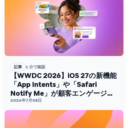
記事
1
分で確認
【WWDC 2026】iOS 27の新機能
「App Intents」や「Safari
Notify Me」が顧客エンゲージメ
ントを変える
2026年7月08日