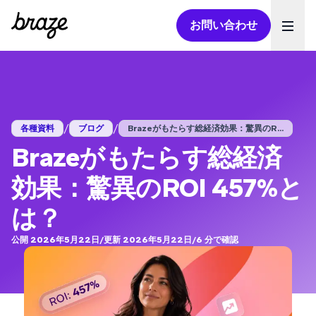
お問い合わせ
Ope
/
/
各種資料
ブログ
Brazeがもたらす総経済効果：驚異のR...
Brazeがもたらす総経済
効果：驚異のROI 457%と
は？
公開 2026年5月22日
/
更新 2026年5月22日
/
6
分で確認