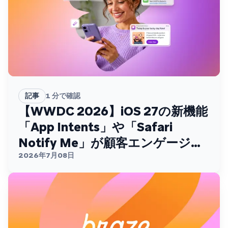
記事
1
分で確認
【WWDC 2026】iOS 27の新機能
「App Intents」や「Safari
Notify Me」が顧客エンゲージメ
ントを変える
2026年7月08日