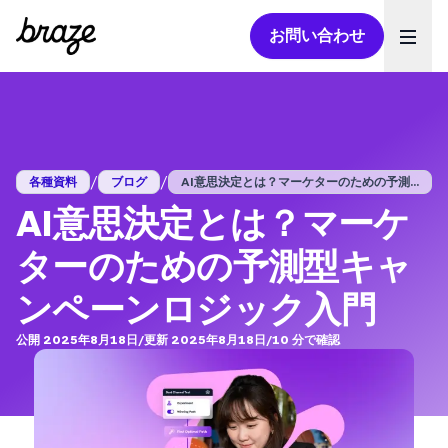
お問い合わせ
Ope
/
/
各種資料
ブログ
AI意思決定とは？マーケターのための予測...
AI意思決定とは？マーケ
ターのための予測型キャ
ンペーンロジック入門
公開 2025年8月18日
/
更新 2025年8月18日
/
10
分で確認