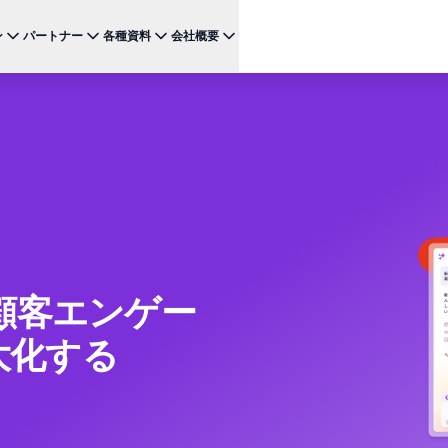
ン
パートナー
各種資料
会社概要
ケース
注目のテクノロジー
BRAZE FOR
チャネ
パートナーになる
投資家向け情報（英語）
BrazeAI Decisioning Studio™
メ
ンボーディング最適化
お客様事例
スタートアップ
NEW
 1
多様な連携を探求し 最高レベルの顧客体験の提供をリー
最新のニュース、数字、決算情報をご覧ください。
大規模な1:1のパーソナライゼーションを実現
ドしましょう
モ
産性の向上
ジャーニーオーケストレーション
レポート ＆ ガイド
W
客獲得の向上
マルチステップのクロスチャネル体験を創出
SM
リーガル（英語）
約防止
BrazeAI™ Agents
ウェビナー ＆ イベント
NEW
LIN
当社の規約、ポリシー、コンプライアンスなどに関する情
ンゲージメント向上
常時稼働のAIエージェントで、よりスマートなエ
報をご覧ください。
そ
ンゲージメントを拡大
レポート＆分析
ᵀᴹで顧客エンゲー
パフォーマンスを分析し、インサイトを発見
Creative Studio
NEW
大化する
送る
クリエイティブワークフローを効率化