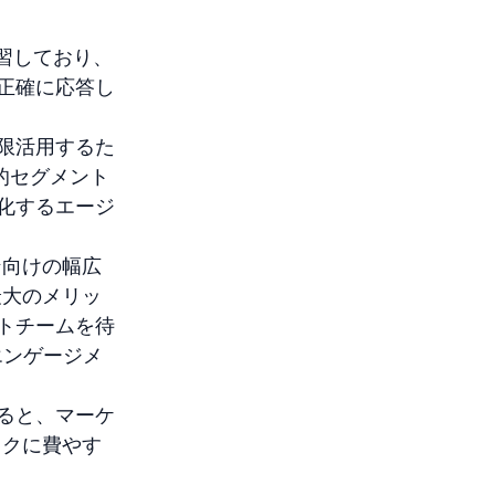
学習しており、
正確に応答し
大限活用するた
的セグメント
化するエージ
ン向けの幅広
最大のメリッ
トチームを待
エンゲージメ
ると、マーケ
スクに費やす