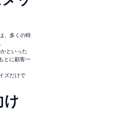
は、多くの時
。
のかといった
もとに顧客一
イズだけで
向け