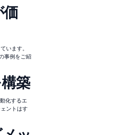
が価
しています。
の事例をご紹
を構築
を自動化するエ
ジェントはす
ズメッ