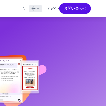
お問い合わせ
ログイン
English
ル
BRAZEを活用する
パートナーを探す
採用情報
Français
ール
Bonfire コミュニティ
成功を加速させるパートナー解決策でBrazeのパワーを最
Brazeで働く魅力と募集職種をご紹介します。
大限に高めましょう
バイルアプリメッセージ
Brazeラーニング
日本語
ebメッセージ
認定資格
S/RCS
用語集
한국어
E
の他のチャネル
Português BR
Español
Brazeのしくみ
Brzeの統合されたテクノロジースタック
2026年 グローバルカスタマーエンゲージメント
詳細はこちら
をご覧ください
レビュー日本語版
今年で6回目となるカスタマーエンゲージメント
レビュー（CER）では、2,200名以上のマーケテ
ィング責任者を対象に調査を実施し、750以上の