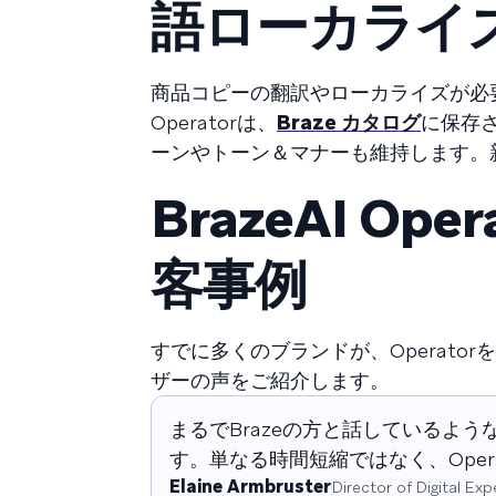
語ローカライ
商品コピーの翻訳やローカライズが必要
Operatorは、
Braze カタログ
に保存
ーンやトーン＆マナーも維持します。
BrazeAI O
客事例
すでに多くのブランドが、Operat
ザーの声をご紹介します。
まるでBrazeの方と話しているよ
す。単なる時間短縮ではなく、Ope
Elaine​​​​‌ ‍ ​‍​‍‌‍ ‌ ​‍‌‍‍‌‌‍‌ ‌‍‍‌‌‍ ‍​‍​‍​ ‍‍​‍​‍‌ ​ ‌‍​‌‌‍ ‍‌‍‍‌‌ ‌​‌ ‍‌​‍ ‍‌‍‍‌‌‍ ​‍​‍​‍ ​​‍​‍‌‍‍​‌ ​‍‌‍‌‌‌‍‌‍​‍​‍​ ‍‍​‍​‍‌‍‍​‌ ‌​‌ ‌​‌ ​​‌ ​ ​ ‍‍​‍ ​‍ ‌‍​ ‌‍ ‌‌ ​ ​‍ ‍‌‍​‍‌ ​‍‌‍​‌‌ ‍‍‌‍‌‌​‍ ‌‌‍‌​‌‍‌‌‌ ‌‍​‍ ‍‌‍​ ‌‍ ‌‍ ‌​‍ ‌‍‍‌‌‍ ‍‌ ‌​‌‍‌‌‌‍ ‍‌ ‌​​‍ ‌‍‌‌‌‍‌​‌‍‍‌‌ ‌​​‍ ‌‍ ‌‌‍ ‌‍‌​‌‍‌‌​ ‌‌ ​​‌ ​‍‌‍‌‌‌ ​ ‌‍‌‌‌‍ ‍‌ ‌​‌‍​‌‌ ‌​‌‍‍‌‌‍ ‌‍ ‍​ ‍ ‌‍‍‌‌‍‌​​ ‌‌‍‌‌‌‍​‍​ ‌‌‌‍‌‌‌‍‌​​ ‌​​ ‌‌​ ​‌​‍ ‌​ ‌​​ ​‍​ ​‍‌‍‌​​‍ ‌​ ‌​​ ​‌​ ​‌‌‍‌​​‍ ‌‌‍​‍​ ‌ ‌‍​‌‌‍​‌​‍ ‌​ ‌ ​ ​​​ ‍​‌‍​ ​ ​ ​ ​‌‌‍​‌​ ‌​​ ​​​ ‌ ​ ‌ ​ ‍​​ ‍ ‌ ‌​‌ ‍‌‌ ​​‌‍‌‌​ ‌‌ ​​‌‍‌‌‌ ​‍‌ ​ ‌‍ ‌‍ ‍​ ‍ ‌ ​​‌‍​‌‌ ‌​‌‍‍​​ ‌‌‍‌‍‌‍‍‌‌ ​‍‌ ​ ‌ ‌​‌​ ‍‌‍​‌‌‍ ‌‌‍‌‌​ ‌‍​‍‌‍​‌‌ ​ ‌‍‌‌‌‌‌‌‌ ​‍‌‍ ​​ ‌‌‍‍​‌ ‌​‌ ‌​‌ ​​‌ ​ ​‍‌‌​ ​ ‌​​‌​‍‌‌​ ​‍‌​‌‍​‍‌‌​ ​‍‌​‌‍‌‍​ ‌‍ ‌‌ ​ ​‍ ‍‌‍​‍‌ ​‍‌‍​‌‌ ‍‍‌‍‌‌​‍ ‌‌‍‌​‌‍‌‌‌ ‌‍​‍ ‍‌‍​ ‌‍ ‌‍ ‌​‍‌‍‌‍‍‌‌‍‌​​ ‌‌‍‌‌‌‍​‍​ ‌‌‌‍‌‌‌‍‌​​ ‌​​ ‌‌​ ​‌​‍ ‌​ ‌​​ ​‍​ ​‍‌‍‌​​‍ ‌​ ‌​​ ​‌​ ​‌‌‍‌​​‍ ‌‌‍​‍​ ‌ ‌‍​‌‌‍​‌​‍ ‌​ ‌ ​ ​​​ ‍​‌‍​ ​ ​ ​ ​‌‌‍​‌​ ‌​​ ​​​ ‌ ​ ‌ ​ ‍​​‍‌‍‌ ‌​‌ ‍‌‌ ​​‌‍‌‌​ ‌‌ ​​‌‍‌‌‌ ​‍‌ ​ ‌‍ ‌‍ ‍​‍‌‍‌ ​​‌‍​‌‌ ‌​‌‍‍​​ ‌‌‍‌‍‌‍‍‌‌ ​‍‌ ​ ‌ ‌​‌​ ‍‌‍​‌‌‍ ‌‌‍‌‌​‍‌‍‌ ​​‌‍‌‌‌ ​‍‌ ​ ‌ ​​‌‍‌‌‌‍​ ‌ ‌​‌‍‍‌‌ ‌‍‌‍‌‌​ ‌‌ ​​‌ ‌‌‌‍​‍‌‍ ​‌‍‍‌‌ ​ ‌‍‍​‌‍‌‌‌‍‌​​‍​‍‌ ‌ Armbruster​​​​‌ ‍ ​‍​‍‌‍ ‌ ​‍‌‍‍‌‌‍‌ ‌‍‍‌‌‍ ‍​‍​‍​ ‍‍​‍​‍‌ ​ ‌‍​‌‌‍ ‍‌‍‍‌‌ ‌​‌ ‍‌​‍ ‍‌‍‍‌‌‍ ​‍​‍​‍ ​​‍​‍‌‍‍​‌ ​‍‌‍‌‌‌‍‌‍​‍​‍​ ‍‍​‍​‍‌‍‍​‌ ‌​‌ ‌​‌ ​​‌ ​ ​ ‍‍​‍ ​‍ ‌‍​ ‌‍ ‌‌ ​ ​‍ ‍‌‍​‍‌ ​‍‌‍​‌‌ ‍‍‌‍‌‌​‍ ‌‌‍‌​‌‍‌‌‌ ‌‍​‍ ‍‌‍​ ‌‍ ‌‍ ‌​‍ ‌‍‍‌‌‍ ‍‌ ‌​‌‍‌‌‌‍ ‍‌ ‌​​‍ ‌‍‌‌‌‍‌​‌‍‍‌‌ ‌​​‍ ‌‍ ‌‌‍ ‌‍‌​‌‍‌‌​ ‌‌ ​​‌ ​‍‌‍‌‌‌ ​ ‌‍‌‌‌‍ ‍‌ ‌​‌‍​‌‌ ‌​‌‍‍‌‌‍ ‌‍ ‍​ ‍ ‌‍‍‌‌‍‌​​ ‌‌‍‌‌‌‍​‍​ ‌‌‌‍‌‌‌‍‌​​ ‌​​ ‌‌​ ​‌​‍ ‌​ ‌​​ ​‍​ ​‍‌‍‌​​‍ ‌​ ‌​​ ​‌​ ​‌‌‍‌​​‍ ‌‌‍​‍​ ‌ ‌‍​‌‌‍​‌​‍ ‌​ ‌ ​ ​​​ ‍​‌‍​ ​ ​ ​ ​‌‌‍​‌​ ‌​​ ​​​ ‌ ​ ‌ ​ ‍​​ ‍ ‌ ‌​‌ ‍‌‌ ​​‌‍‌‌​ ‌‌ ​​‌‍‌‌‌ ​‍‌ ​ ‌‍ ‌‍ ‍​ ‍ ‌ ​​‌‍​‌‌ ‌​‌‍‍​​ ‌‌‍ ​‌‍​‌‌ ​ ‌ ‌​‌​ ‍‌‍​‌‌‍ ‌‌‍‌‌​ ‌‍​‍‌‍​‌‌ ​ ‌‍‌‌‌‌‌‌‌ ​‍‌‍ ​​ ‌‌‍‍​‌ ‌​‌ ‌​‌ ​​‌ ​ ​‍‌‌​ ​ ‌​​‌​‍‌‌​ ​‍‌​‌‍​‍‌‌​ ​‍‌​‌‍‌‍​ ‌‍ ‌‌ ​ ​‍ ‍‌‍​‍‌ ​‍‌‍​‌‌ ‍‍‌‍‌‌​‍ ‌‌‍‌​‌‍‌‌‌ ‌‍​‍ ‍‌‍​ ‌‍ ‌‍ ‌​‍‌‍‌‍‍‌‌‍‌​​ ‌‌‍‌‌‌‍​‍​ ‌‌‌‍‌‌‌‍‌​​ ‌​​ ‌‌​ ​‌​‍ ‌​ ‌​​ ​‍​ ​‍‌‍‌​​‍ ‌​ ‌​​ ​‌​ ​‌‌‍‌​​‍ ‌‌‍​‍​ ‌ ‌‍​‌‌‍​‌​‍ ‌​ ‌ ​ ​​​ ‍​‌‍​ ​ ​ ​ ​‌‌‍​‌​ ‌​​ ​​​ ‌ ​ ‌ ​ ‍​​‍‌‍‌ ‌​‌ ‍‌‌ ​​‌‍‌‌​ ‌‌ ​​‌‍‌‌‌ ​‍‌ ​ ‌‍ ‌‍ ‍​‍‌‍‌ ​​‌‍​‌‌ ‌​‌‍‍​​ ‌‌‍ ​‌‍​‌‌ ​ ‌ ‌​‌​ ‍‌‍​‌‌‍ ‌‌‍‌‌​‍‌‍‌ ​​‌‍‌‌‌ ​‍‌ ​ ‌ ​​‌‍‌‌‌‍​ ‌ ‌​‌‍‍‌‌ ‌‍‌‍‌‌​ ‌‌ ​​‌ ‌‌‌‍​‍‌‍ ​‌‍‍‌‌ ​ ‌‍‍​‌‍‌‌‌‍‌​​‍​‍‌ ‌
Director of Digital Experience​​​​‌ ‍ ​‍​‍‌‍ ‌ ​‍‌‍‍‌‌‍‌ ‌‍‍‌‌‍ ‍​‍​‍​ ‍‍​‍​‍‌ ​ ‌‍​‌‌‍ ‍‌‍‍‌‌ ‌​‌ ‍‌​‍ ‍‌‍‍‌‌‍ ​‍​‍​‍ ​​‍​‍‌‍‍​‌ ​‍‌‍‌‌‌‍‌‍​‍​‍​ ‍‍​‍​‍‌‍‍​‌ ‌​‌ ‌​‌ ​​‌ ​ ​ ‍‍​‍ ​‍ ‌‍​ ‌‍ ‌‌ ​ ​‍ ‍‌‍​‍‌ ​‍‌‍​‌‌ ‍‍‌‍‌‌​‍ ‌‌‍‌​‌‍‌‌‌ ‌‍​‍ ‍‌‍​ ‌‍ ‌‍ ‌​‍ ‌‍‍‌‌‍ ‍‌ ‌​‌‍‌‌‌‍ ‍‌ ‌​​‍ ‌‍‌‌‌‍‌​‌‍‍‌‌ ‌​​‍ ‌‍ ‌‌‍ ‌‍‌​‌‍‌‌​ ‌‌ ​​‌ ​‍‌‍‌‌‌ ​ ‌‍‌‌‌‍ ‍‌ ‌​‌‍​‌‌ ‌​‌‍‍‌‌‍ ‌‍ ‍​ ‍ ‌‍‍‌‌‍‌​​ ‌‌‍‌‌‌‍​‍​ ‌‌‌‍‌‌‌‍‌​​ ‌​​ ‌‌​ ​‌​‍ ‌​ ‌​​ ​‍​ ​‍‌‍‌​​‍ ‌​ ‌​​ ​‌​ ​‌‌‍‌​​‍ ‌‌‍​‍​ ‌ ‌‍​‌‌‍​‌​‍ ‌​ ‌ ​ ​​​ ‍​‌‍​ ​ ​ ​ ​‌‌‍​‌​ ‌​​ ​​​ ‌ ​ ‌ ​ ‍​​ ‍ ‌ ‌​‌ ‍‌‌ ​​‌‍‌‌​ ‌‌ ​​‌‍‌‌‌ ​‍‌ ​ ‌‍ ‌‍ ‍​ ‍ ‌ ​​‌‍​‌‌ ‌​‌‍‍​​ ‌‌ ​‍‌‍ ‌‍ ​‌‍‌‌​ ‌‍​‍‌‍​‌‌ ​ ‌‍‌‌‌‌‌‌‌ ​‍‌‍ ​​ ‌‌‍‍​‌ ‌​‌ ‌​‌ ​​‌ ​ ​‍‌‌​ ​ ‌​​‌​‍‌‌​ ​‍‌​‌‍​‍‌‌​ ​‍‌​‌‍‌‍​ ‌‍ ‌‌ ​ ​‍ ‍‌‍​‍‌ ​‍‌‍​‌‌ ‍‍‌‍‌‌​‍ ‌‌‍‌​‌‍‌‌‌ ‌‍​‍ ‍‌‍​ ‌‍ ‌‍ ‌​‍‌‍‌‍‍‌‌‍‌​​ ‌‌‍‌‌‌‍​‍​ ‌‌‌‍‌‌‌‍‌​​ ‌​