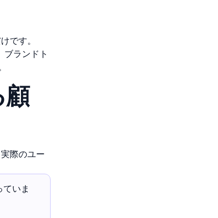
だけです。
、ブランドト
。
る顧
。実際のユー
っていま
。