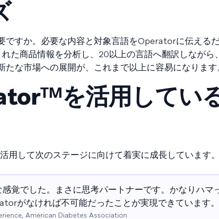
ズ
ですか。必要な内容と対象言語をOperatorに伝える
された商品情報を分析し、20以上の言語へ翻訳しながら
新たな市場への展開が、これまで以上に容易になります
peratorᵀᴹを活用してい
orを活用して次のステージに向けて着実に成長しています
うな感覚でした。まさに思考パートナーです。かなりハマ
ratorがなければ不可能だったことが実現できています
​ ‌‌​ ​‌​‍ ‌​ ‌​​ ​‍​ ​‍‌‍‌​​‍ ‌​ ‌​​ ​‌​ ​‌‌‍‌​​‍ ‌‌‍​‍​ ‌ ‌‍​‌‌‍​‌​‍ ‌​ ‌ ​ ​​​ ‍​‌‍​ ​ ​ ​ ​‌‌‍​‌​ ‌​​ ​​​ ‌ ​ ‌ ​ ‍​​‍‌‍‌ ‌​‌ ‍‌‌ ​​‌‍‌‌​ ‌‌ ​​‌‍‌‌‌ ​‍‌ ​ ‌‍ ‌‍ ‍​‍‌‍‌ ​​‌‍​‌‌ ‌​‌‍‍​​ ‌‌ ​‍‌‍ ‌‍ ​‌‍‌‌​‍‌‍‌ ​​‌‍‌‌‌ ​‍‌ ​ ‌ ​​‌‍‌‌‌‍​ ‌ ‌​‌‍‍‌‌ ‌‍‌‍‌‌​ ‌‌ ​​‌ ‌‌‌‍​‍‌‍ ​‌‍‍‌‌ ​ ‌‍‍​‌‍‌‌‌‍‌​​‍​‍‌ ‌, American Diabetes Association​​​​‌ ‍ ​‍​‍‌‍ ‌ ​‍‌‍‍‌‌‍‌ ‌‍‍‌‌‍ ‍​‍​‍​ ‍‍​‍​‍‌ ​ ‌‍​‌‌‍ ‍‌‍‍‌‌ ‌​‌ ‍‌​‍ ‍‌‍‍‌‌‍ ​‍​‍​‍ ​​‍​‍‌‍‍​‌ ​‍‌‍‌‌‌‍‌‍​‍​‍​ ‍‍​‍​‍‌‍‍​‌ ‌​‌ ‌​‌ ​​‌ ​ ​ ‍‍​‍ ​‍ ‌‍​ ‌‍ ‌‌ ​ ​‍ ‍‌‍​‍‌ ​‍‌‍​‌‌ ‍‍‌‍‌‌​‍ ‌‌‍‌​‌‍‌‌‌ ‌‍​‍ ‍‌‍​ ‌‍ ‌‍ ‌​‍ ‌‍‍‌‌‍ ‍‌ ‌​‌‍‌‌‌‍ ‍‌ ‌​​‍ ‌‍‌‌‌‍‌​‌‍‍‌‌ ‌​​‍ ‌‍ ‌‌‍ ‌‍‌​‌‍‌‌​ ‌‌ ​​‌ ​‍‌‍‌‌‌ ​ ‌‍‌‌‌‍ ‍‌ ‌​‌‍​‌‌ ‌​‌‍‍‌‌‍ ‌‍ ‍​ ‍ ‌‍‍‌‌‍‌​​ ‌‌‍‌‌​ ​​​ ‍‌​ ​ ​ ‍​‌‍​‍​ ‌‍‌‍​‍​‍ ‌‌‍​‌​ ​ ​ ​​​ ​ ​‍ ‌​ ‌​​ ​ ​ ​‍​ ​​​‍ ‌​ ‍‌​ ​​​ ​​​ ‍‌​‍ ‌​ ‌ ‌‍​‌‌‍‌‍‌‍​‍​ ​ ‌‍‌‍​ ​ ‌‍‌‌​ ‌​‌‍​ ‌‍​‌‌‍​‍​ ‍ ‌ ‌​‌ ‍‌‌ ​​‌‍‌‌​ ‌‌‍​ ‌‍ ‌‍ ‌‌ ​​‌‍​‌‌‍ ‍‌ ‍‌​ ‍ ‌ ​​‌‍​‌‌ ‌​‌‍‍​​ ‌‌‍ ‍‌‍​‌‌‍ ‌‌‍‌‌​ ‌‍​‍‌‍​‌‌ ​ ‌‍‌‌‌‌‌‌‌ ​‍‌‍ ​​ ‌‌‍‍​‌ ‌​‌ ‌​‌ ​​‌ ​ ​‍‌‌​ ​ ‌​​‌​‍‌‌​ ​‍‌​‌‍​‍‌‌​ ​‍‌​‌‍‌‍​ ‌‍ ‌‌ ​ ​‍ ‍‌‍​‍‌ ​‍‌‍​‌‌ ‍‍‌‍‌‌​‍ ‌‌‍‌​‌‍‌‌‌ ‌‍​‍ ‍‌‍​ ‌‍ ‌‍ ‌​‍‌‍‌‍‍‌‌‍‌​​ ‌‌‍‌‌​ ​​​ ‍‌​ ​ ​ ‍​‌‍​‍​ ‌‍‌‍​‍​‍ ‌‌‍​‌​ ​ ​ ​​​ ​ ​‍ ‌​ ‌​​ ​ ​ ​‍​ ​​​‍ ‌​ ‍‌​ ​​​ ​​​ ‍‌​‍ ‌​ ‌ ‌‍​‌‌‍‌‍‌‍​‍​ ​ ‌‍‌‍​ ​ ‌‍‌‌​ ‌​‌‍​ ‌‍​‌‌‍​‍​‍‌‍‌ ‌​‌ ‍‌‌ ​​‌‍‌‌​ ‌‌‍​ ‌‍ ‌‍ ‌‌ ​​‌‍​‌‌‍ ‍‌ ‍‌​‍‌‍‌ ​​‌‍​‌‌ ‌​‌‍‍​​ ‌‌‍ ‍‌‍​‌‌‍ ‌‌‍‌‌​‍‌‍‌ ​​‌‍‌‌‌ ​‍‌ ​ ‌ ​​‌‍‌‌‌‍​ ‌ ‌​‌‍‍‌‌ ‌‍‌‍‌‌​ ‌‌ ​​‌ ‌‌‌‍​‍‌‍ ​‌‍‍‌‌ ​ ‌‍‍​‌‍‌‌‌‍‌​​‍​‍‌ ‌