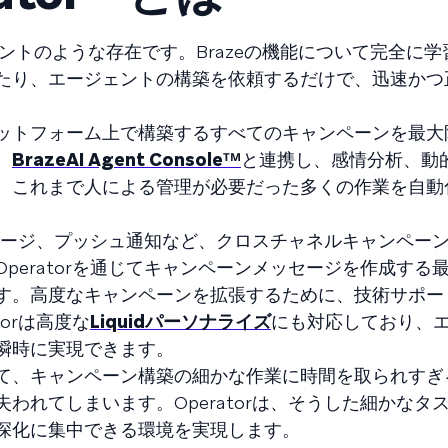
属アシスタントのような存在です。Brazeの機能について完全に
たり、エージェントの構築を依頼するだけで、迅速かつ
や、プラットフォーム上で構築するすべてのキャンペーンを最
、
BrazeAI Agent Consoleᵀᴹ
と連携し、感情分析、動
、これまで人による管理が必要だった多くの作業を自動
メッセージ、プッシュ通知など、クロスチャネルキャンペー
peratorを通じてキャンペーンメッセージを作成する
す。高度なキャンペーンを拡張するために、技術サポー
orは高度な
Liquidパーソナライズ
にも対応しており、
瞬時に実現できます。
て、キャンペーン構築の細かな作業に時間を取られすぎ
われてしまいます。Operatorは、そうした細かなタ
深化に集中できる環境を実現します。