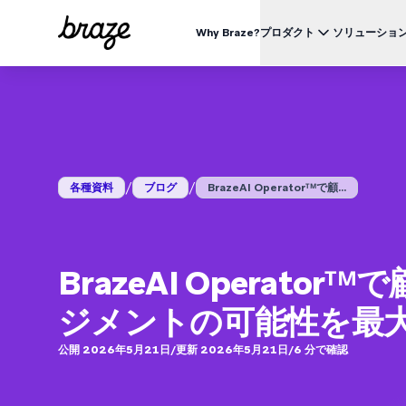
Why Braze?
プロダクト
ソリューショ
業界別
BRAZEを知る
ユース
Brazeプラットフォーム
Braze Alloys
私たちについて
リテール & Eコマース
資料一覧
オ
すべてのデータ、チャネル、オーケストレーションのニーズを
信頼できるテクノロジーまたは配送パートナーを探索し、
Brazeがどのようにして顧客エンゲージメントプラットフ
つのプラットフォームで。
つながりましょう
ォームのリーディングカンパニーになったかをご覧くださ
外食 & ファーストフード
生
い。
ブログ
詳細はこちら
価格
デリバリー & クイックコマース
顧
/
/
各種資料
ブログ
BrazeAI Operatorᵀᴹで顧...
プレスリリース/メディア掲載
旅行 & ホスピタリティ
解
動画
BrazeAl™
UPDATES
Brazeの最新情報をご覧ください。
メディア & エンターテイメント
エ
AIによる自動化、学習、パーソナライズ
金融サービス
Braze データプラットフォーム
BrazeAI Operator
データを収集、統合、有効化
ユーザーガイド
クロスチャネル
ジメントの可能性を最
全てのメッセージを、ひとつのプラットフォームから
公開 2026年5月21日
/
更新 2026年5月21日
/
6
分で確認