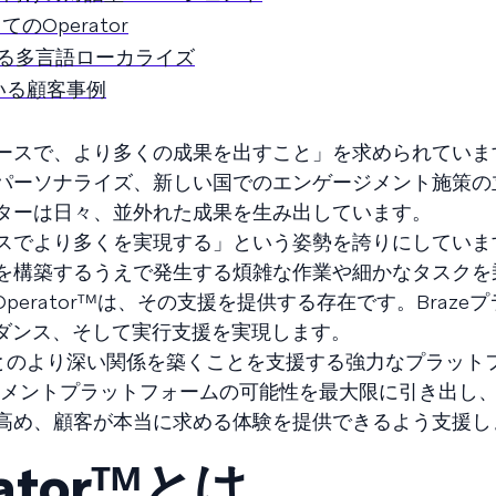
Operator
よる多言語ローカライズ
している顧客事例
ースで、より多くの成果を出すこと」を求められていま
パーソナライズ、新しい国でのエンゲージメント施策の
ターは日々、並外れた成果を生み出しています。
スでより多くを実現する」という姿勢を誇りにしていま
を構築するうえで発生する煩雑な作業や細かなタスクを
Operatorᵀᴹは、その支援を提供する存在です。Braze
イダンス、そして実行支援を実現します。
客とのより深い関係を築くことを支援する強力なプラット
ゲージメントプラットフォームの可能性を最大限に引き出し
高め、顧客が本当に求める体験を提供できるよう支援し
ratorᵀᴹとは