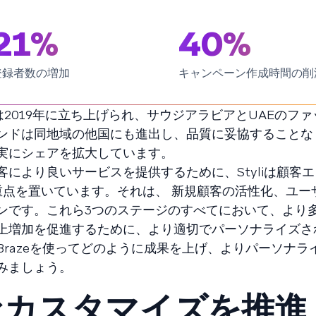
21%
40%
登録者数の増加
キャンペーン作成時間の削
iは2019年に立ち上げられ、サウジアラビアとUAEのフ
ンドは同地域の他国にも進出し、品質に妥協することな
実にシェアを拡大しています。
により良いサービスを提供するために、Styliは顧客
重点を置いています。それは、 新規顧客の活性化、ユー
ンです。これら3つのステージのすべてにおいて、より
上増加を促進するために、より適切でパーソナライズさ
razeを使ってどのように成果を上げ、よりパーソナラ
みましょう。
力なカスタマイズを推進