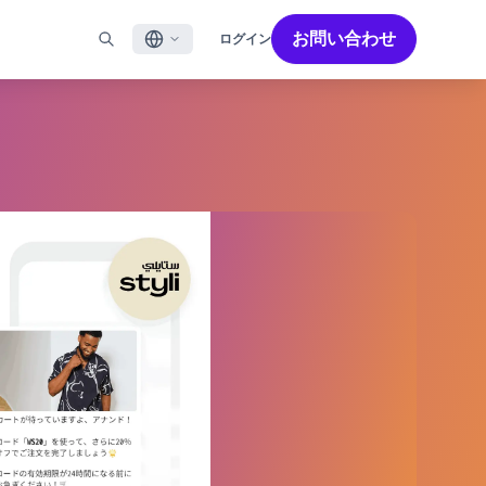
お問い合わせ
ログイン
English
ル
BRAZEを活用する
パートナーを探す
採用情報
Français
ール
Bonfire コミュニティ
成功を加速させるパートナー解決策でBrazeのパワーを最
Brazeで働く魅力と募集職種をご紹介します。
大限に高めましょう
バイルアプリメッセージ
Brazeラーニング
日本語
ebメッセージ
認定資格
S/RCS
用語集
한국어
E
の他のチャネル
Português BR
Español
Brazeのしくみ
Brzeの統合されたテクノロジースタック
2026年 グローバルカスタマーエンゲージメント
詳細はこちら
をご覧ください
レビュー日本語版
今年で6回目となるカスタマーエンゲージメント
レビュー（CER）では、2,200名以上のマーケテ
ィング責任者を対象に調査を実施し、750以上の