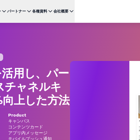
ン
パートナー
各種資料
会社概要
ケース
注目のテクノロジー
BRAZE FOR
チャネ
パートナーになる
投資家向け情報（英語）
BrazeAI Decisioning Studio™
メ
ンボーディング最適化
お客様事例
スタートアップ
NEW
 1
多様な連携を探求し 最高レベルの顧客体験の提供をリー
最新のニュース、数字、決算情報をご覧ください。
大規模な1:1のパーソナライゼーションを実現
ドしましょう
モ
産性の向上
ジャーニーオーケストレーション
レポート ＆ ガイド
W
客獲得の向上
マルチステップのクロスチャネル体験を創出
SM
リーガル（英語）
ログを活用し、パー
約防止
BrazeAI™ Agents
ウェビナー ＆ イベント
NEW
LIN
当社の規約、ポリシー、コンプライアンスなどに関する情
ンゲージメント向上
常時稼働のAIエージェントで、よりスマートなエ
報をご覧ください。
そ
スチャネルキ
ンゲージメントを拡大
レポート＆分析
%向上した方法
パフォーマンスを分析し、インサイトを発見
Creative Studio
NEW
送る
クリエイティブワークフローを効率化
Product
キャンバス
コンテンツカード
アプリ内メッセージ
モバイルプッシュ通知