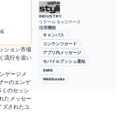
INDUSTRY
リテール & eコマース
活用機能
減
キャンバス
コンテンツカード
ァッション市場
アプリ内メッセージ
く流行を追い
モバイルプッシュ通知
SMS
エンゲージメ
Webhooks
ザーのエンゲ
多くのセッシ
れたメッセー
イズされたユ