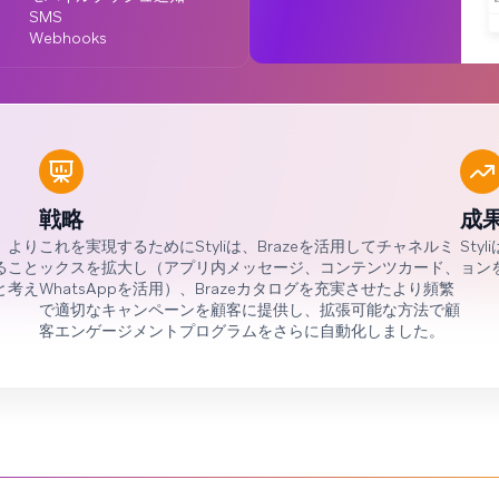
SMS
Webhooks
戦略
成
、より
これを実現するためにStyliは、Brazeを活用してチャネルミ
Sty
ること
ックスを拡大し（アプリ内メッセージ、コンテンツカード、
ョン
と考え
WhatsAppを活用）、Brazeカタログを充実させたより頻繁
で適切なキャンペーンを顧客に提供し、拡張可能な方法で顧
客エンゲージメントプログラムをさらに自動化しました。