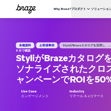
Why Braze?
プロダクト
ソリューショ
業界別
BRAZEを知る
ユース
Brazeプラットフォーム
Braze Alloys
私たちについて
リテール & Eコマース
資料一覧
オ
すべてのデータ、チャネル、オーケストレーションのニーズを
信頼できるテクノロジーまたは配送パートナーを探索し、
Brazeがどのようにして顧客エンゲージメントプラットフ
つのプラットフォームで。
つながりましょう
ォームのリーディングカンパニーになったかをご覧くださ
外食 & ファーストフード
生
い。
/
/
ブログ
各種資料
お客様事例
StyliがBrazeカタログを活用し、...
詳細はこちら
価格
デリバリー & クイックコマース
顧
5 分で確認
プレスリリース/メディア掲載
StyliがBrazeカタ
旅行 & ホスピタリティ
解
動画
BrazeAl™
UPDATES
Brazeの最新情報をご覧ください。
メディア & エンターテイメント
エ
AIによる自動化、学習、パーソナライズ
ソナライズされたクロ
金融サービス
Braze データプラットフォーム
データを収集、統合、有効化
ャンペーンでROIを50
ユーザーガイド
クロスチャネル
全てのメッセージを、ひとつのプラットフォームから
Use Case
Industry
エンゲージメント
リテール & eコマース