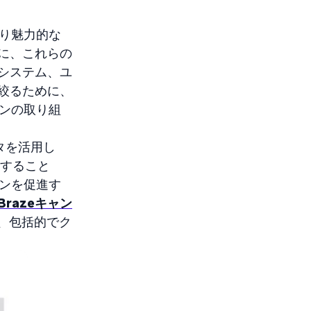
より魅力的な
に、これらの
システム、ユ
絞るために、
ョンの取り組
タを活用し
用すること
ョンを促進す
Brazeキャン
、包括的でク