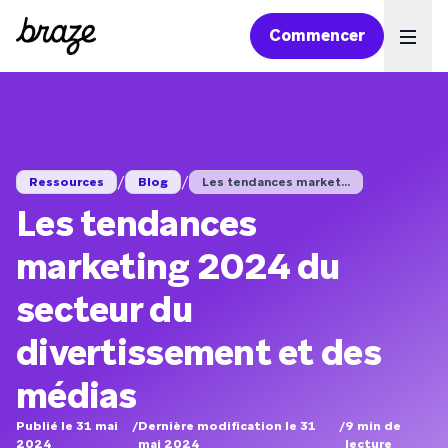
Commencer
Ope
/
/
Ressources
Blog
Les tendances market...
Les tendances
marketing 2024 du
secteur du
divertissement et des
médias
Publié le 31 mai
/
Dernière modification le 31
/
9
min de
2024
mai 2024
lecture