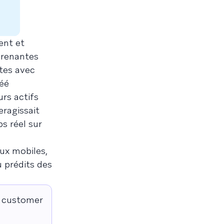
ent et
prenantes
ntes avec
réé
urs actifs
eragissait
s réel sur
aux mobiles,
u prédits des
r customer