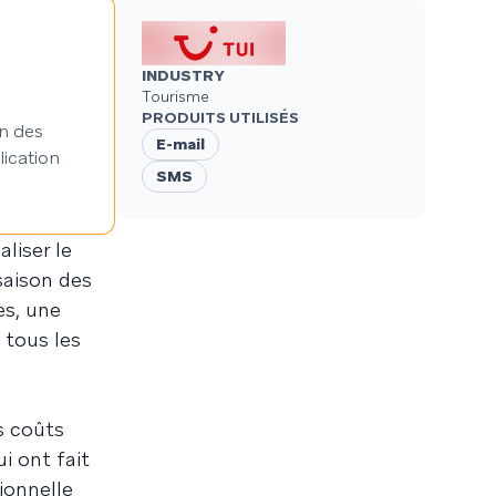
INDUSTRY
Tourisme
PRODUITS UTILISÉS
n des
E-mail
lication
SMS
aliser le
saison des
es, une
 tous les
s coûts
ui ont fait
ionnelle