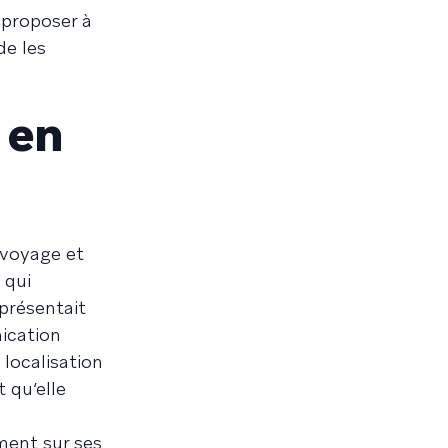
 proposer à
de les
 en
 voyage et
 qui
eprésentait
ication
 localisation
t qu’elle
ment sur ses