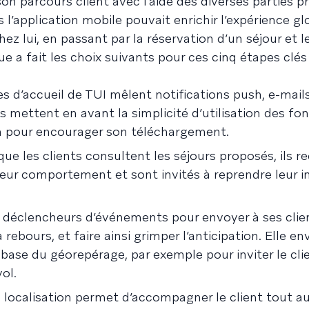
n parcours client avec l’aide des diverses parties p
 l’application mobile pouvait enrichir l’expérience gl
hez lui, en passant par la réservation d’un séjour et l
 a fait les choix suivants pour ces cinq étapes clés
s d’accueil de TUI mêlent notifications push, e-mail
les mettent en avant la simplicité d’utilisation des fo
on pour encourager son téléchargement.
que les clients consultent les séjours proposés, ils r
leur comportement et sont invités à reprendre leur i
s déclencheurs d’événements pour envoyer à ses clie
ours, et faire ainsi grimper l’anticipation. Elle en
ase du géorepérage, par exemple pour inviter le cli
ol.
 localisation permet d’accompagner le client tout a