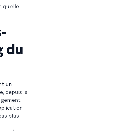
 qu’elle
-
g du
nt un
, depuis la
gagement
plication
pas plus