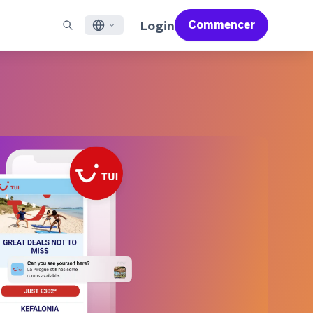
Login
Commencer
English
X À LA UNE
ACCOMPAGNER
Trouver un partenaire
Carrières (EN)
Français
 Bonfire (EN)
ail
Aperçu du service d'assistance
Rejoignez un réseau d'experts pour maîtriser Braze et
Découvrez nos offres d'emploi et les raisons de la
propulser votre réussite globale
popularité de notre environnement de travail.
sages pour applications mobiles
Services professionnels
日本語
N)
mmunication web
Satisfaction client
Juridique (EN)
S/RCS
Consultez nos mentions légales, politiques,
한국어
atsApp
déclarations de conformité et plus encore.
r tous les canaux
Português BR
Español
Fonctionnement
Découvrez notre technologie intégrée
Rapport Global Customer Engagement
En savoir plus
verticalement
Review 2026
Pour notre sixième étude Global CER, nous
avons interrogé plus de 2 200 responsables
marketing et analysé plus de 6 milliards de