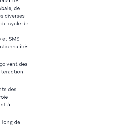
renantes
obale, de
es diverses
 du cycle de
s et SMS
nctionnalités
eçoivent des
nteraction
nts des
voie
ent à
u long de