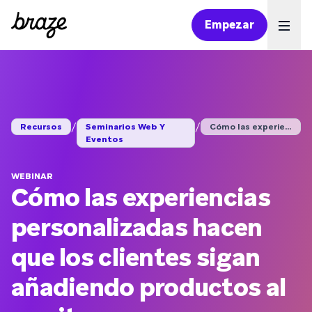
Empezar
Ope
/
/
Recursos
Seminarios Web Y
Cómo las experiencia...
Eventos
WEBINAR
Cómo las experiencias
personalizadas hacen
que los clientes sigan
añadiendo productos al