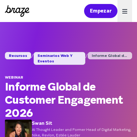
Empezar
Ope
/
/
Recursos
Seminarios Web Y
Informe Global de Cu...
Eventos
WEBINAR
Informe Global de
Customer Engagement
2026
Swan Sit
AI Thought Leader and Former Head of Digital Marketing,
Nike, Revlon, Estée Lauder