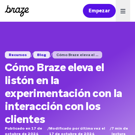
Empezar
Ope
/
/
Recursos
Blog
Cómo Braze eleva el ...
Cómo Braze eleva el
listón en la
experimentación con la
interacción con los
clientes
Publicado en 17 de
/
Modificado por última vez el
/
7
min de
octubre de 2024
17 de octubre de 2024
lectura