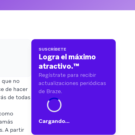
más de 6.000 millones de puntos de datos de
más de 750 marcas
SUSCRÍBETE
Logra el máximo
atractivo.
™
Regístrate para recibir
 que no
actualizaciones periódicas
ce de hacer
de Braze.
rás de todas
 como
Cargando...
jamás
. A partir