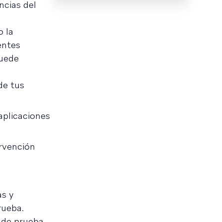
ncias del
o la
entes
puede
de tus
aplicaciones
ervención
as y
rueba.
 de prueba