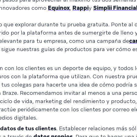
s innovadores como
Equinox
,
Rappi
y
Simplii Financia
 que explorar durante tu prueba gratuita. Ponte al 
ido por la plataforma antes de sumergirte de lleno 
o relevante para tu empresa, como una
campaña de
ca
y sigue nuestras guías de productos para ver cómo e
n con los clientes es un deporte de equipo, y todos 
ros con la plataforma que utilizan. Con nuestra prue
 tus colegas para hacerte una idea de cómo podría se
 Braze. Recomendamos invitar al menos a una perso
iclo de vida, marketing del rendimiento y producto
ractúe periódicamente con los clientes por correo el
dios digitales.
datos de tus clientes
. Establecer relaciones más sól
s a través de
datos propios
. Para que te hagas una 