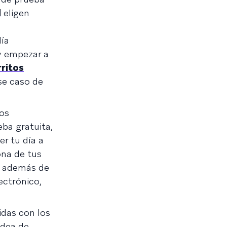
l
eligen
día
y empezar a
rritos
se caso de
los
ba gratuita,
r tu día a
na de tus
, además de
ectrónico,
idas con los
idea de