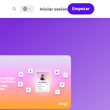
Iniciar sesión
Empezar
ish
ES DESTACADOS
SOPORTE
Encuentre Partners
Empleo (EN)
çais
Bonfire (EN)
reo Electrónico
Resumen de Asistencia
Encuentra y conecta con nuestros partners de
Descubre ofertas de empleo y por qué a la gente le
confianza en tecnología y soluciones
encanta trabajar en Braze
sajería en Aplicaciones Móviles
Servicios Profesionales
語
N)
sajería Web
Éxito del Cliente
Información legal
S/RCS
Infórmate sobre nuestras condiciones, políticas,
어
atsApp
cumplimiento normativo y mucho más
 todos los canales
tuguês BR
ñol
Cómo funciona
Conoce a fondo nuestra
Informe Global de Customer Engagement
Más información
tecnología con integración vertical
2026
Para nuestro sexto informe Global CER, hemos
realizado un cuestionario a más de 2.200
responsables de marketing y hemos analizado