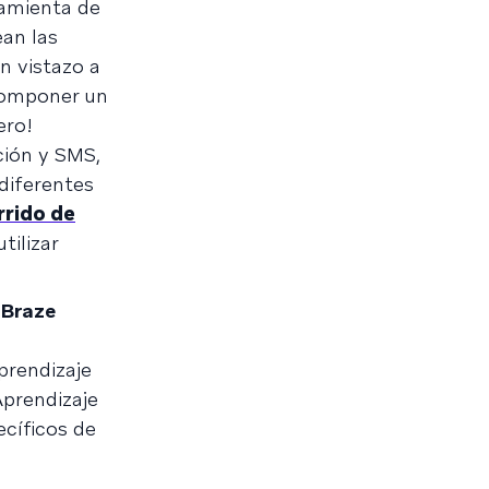
ramienta de
ean las
n vistazo a
componer un
ero!
ción y SMS,
diferentes
rrido de
tilizar
 Braze
prendizaje
Aprendizaje
ecíficos de