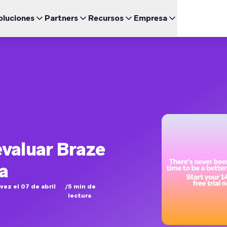
oluciones
Partners
Recursos
Empresa
Engl
UNCIONALIDADES DESTACADAS
BRAZE PARA
CRECIMIENTO
CANAL
Sea un Partner
Relación con inversores (ES)
uegos
Fran
BrazeAI Decisioning Studio™
Comunidad de Clientes 
Cor
 de Estudio
Empresas emergentes (EN)
NUEVO
Explora las asociaciones y lidera la creación de las
Accede a lo último en noticias, cifras y resultados
ajo demanda
Personaliza a la medida de cada cliente a escala
mejores experiencias del cliente
financieros
Braze Learning
Men
omida rápida
日本
Coordinación del Recorrido
mes y Guías
Customer Champion (E
Men
Noticias (EN)
Crea experiencias multicanal de varios pasos
Certificación
SM
Entérate de todo lo que está pasando en Braze
한국
Agentes de BrazeAI™
arios Web y Eventos
NUEVO
Wh
Escala la interacción de una forma más inteligente con
Ver
Por
agentes de IA siempre activos
evaluar Braze
Informes y Análisis
¿Necesitas algo más?
Espa
Analiza el rendimiento y obtén información valiosa
a
vez el 07 de abril
/
5
min de
lectura