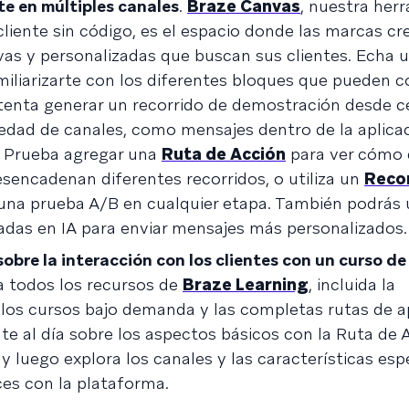
te en múltiples canales
.
Braze Canvas
, nuestra her
liente sin código, es el espacio donde las marcas cr
vas y personalizadas que buscan sus clientes. Echa u
iliarizarte con los diferentes bloques que pueden 
 intenta generar un recorrido de demostración desde c
dad de canales, como mensajes dentro de la aplica
. Prueba agregar una
Ruta de Acción
para ver cómo 
sencadenan diferentes recorridos, o utiliza un
Reco
una prueba A/B en cualquier etapa. También podrás u
das en IA para enviar mensajes más personalizados.
bre la interacción con los clientes con un curso de
a todos los recursos de
Braze Learning
, incluida la
, los cursos bajo demanda y las completas rutas de a
te al día sobre los aspectos básicos con la Ruta de 
 y luego explora los canales y las características esp
ces con la plataforma.