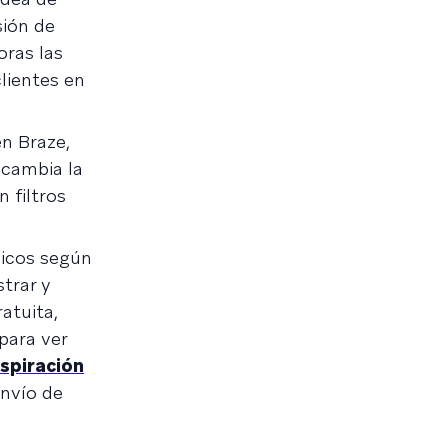
sión de
oras las
clientes en
en Braze,
 cambia la
 filtros
nicos según
trar y
atuita,
para ver
nspiración
envío de