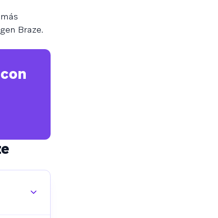
s más
gen Braze.
 con
ze