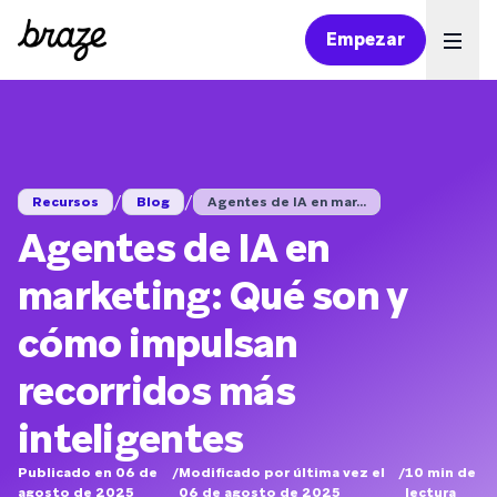
Empezar
Ope
/
/
Recursos
Blog
Agentes de IA en mar...
Agentes de IA en
marketing: Qué son y
cómo impulsan
recorridos más
inteligentes
Publicado en 06 de
/
Modificado por última vez el
/
10
min de
agosto de 2025
06 de agosto de 2025
lectura