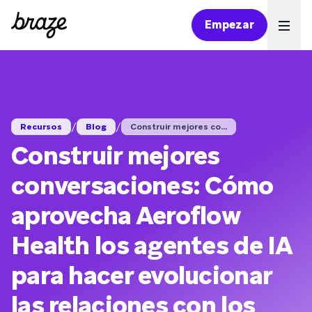
Empezar
Ope
/
/
Recursos
Blog
Construir mejores co...
Construir mejores
conversaciones: Cómo
aprovecha Aeroflow
Health los agentes de IA
para hacer evolucionar
las relaciones con los