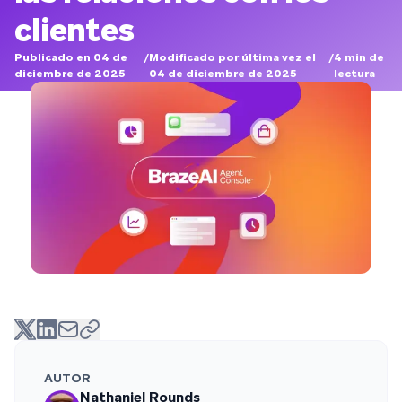
clientes
Publicado en 04 de
/
Modificado por última vez el
/
4
min de
diciembre de 2025
04 de diciembre de 2025
lectura
AUTOR
Nathaniel Rounds